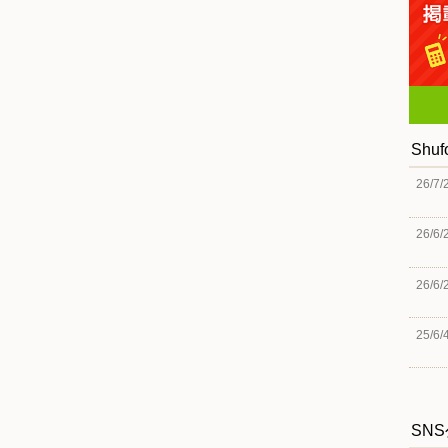
Shu
26/7/
26/6/
26/6/
25/6/
SN