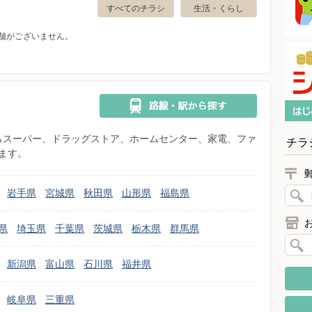
すべてのチラシ
生活・くらし
舗がございません。
県からスーパー、ドラッグストア、ホームセンター、家電、ファ
チラ
ます。
岩手県
宮城県
秋田県
山形県
福島県
県
埼玉県
千葉県
茨城県
栃木県
群馬県
新潟県
富山県
石川県
福井県
岐阜県
三重県