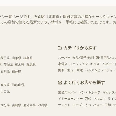
ラシ一覧ページです。石倉駅（北海道）周辺店舗のお得なセールやキャ
ではお近くの店舗で使える最新のチラシ情報を、手軽にご確認いただけます
カテゴリから探す
スーパー
食品･菓子･飲料･酒･日用品･コ
秋田県
山形県
福島県
家電店
ファッション
キッズ・ベビー・
県
茨城県
栃木県
群馬県
携帯・通信・家電
ヘルス＆ビューティ・
石川県
福井県
よく行くお店から探す
奈良県
和歌山県
山口県
業務スーパー
ドン・キホーテ
マックス
イトーヨーカドー
万代
マルエツ
ライ
サミット
コープこうべ
バロー
三和
デ
大分県
宮崎県
鹿児島県
沖縄県