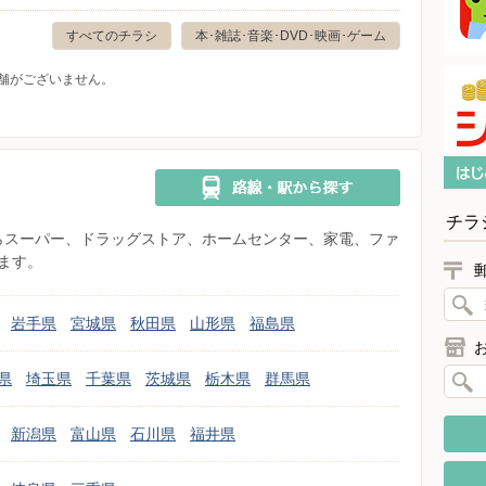
すべてのチラシ
本･雑誌･音楽･DVD･映画･ゲーム
舗がございません。
チラ
県からスーパー、ドラッグストア、ホームセンター、家電、ファ
ます。
岩手県
宮城県
秋田県
山形県
福島県
県
埼玉県
千葉県
茨城県
栃木県
群馬県
新潟県
富山県
石川県
福井県