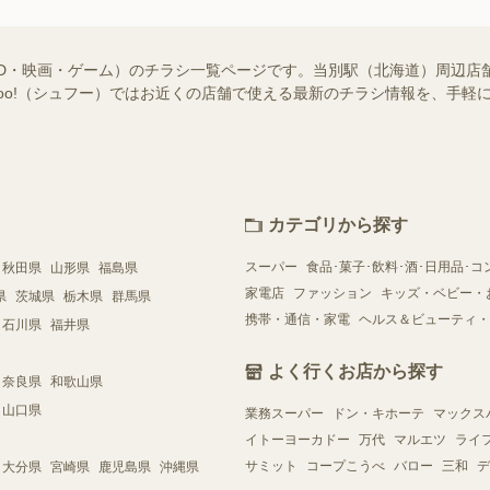
VD・映画・ゲーム）のチラシ一覧ページです。当別駅（北海道）周辺店
ufoo!（シュフー）ではお近くの店舗で使える最新のチラシ情報を、手
カテゴリから探す
スーパー
食品･菓子･飲料･酒･日用品･コ
秋田県
山形県
福島県
家電店
ファッション
キッズ・ベビー・
県
茨城県
栃木県
群馬県
携帯・通信・家電
ヘルス＆ビューティ・
石川県
福井県
よく行くお店から探す
奈良県
和歌山県
山口県
業務スーパー
ドン・キホーテ
マックス
イトーヨーカドー
万代
マルエツ
ライ
サミット
コープこうべ
バロー
三和
デ
大分県
宮崎県
鹿児島県
沖縄県