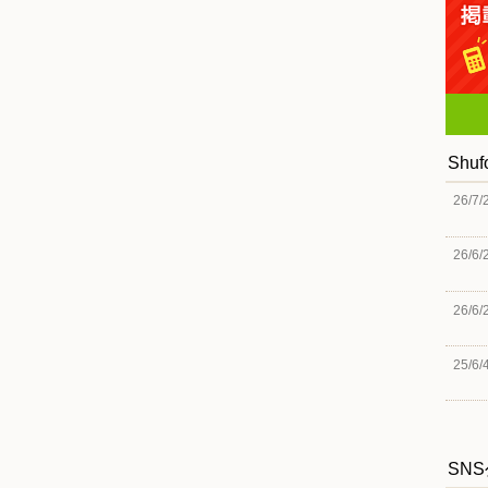
Shu
26/7/
26/6/
26/6/
25/6/
SN