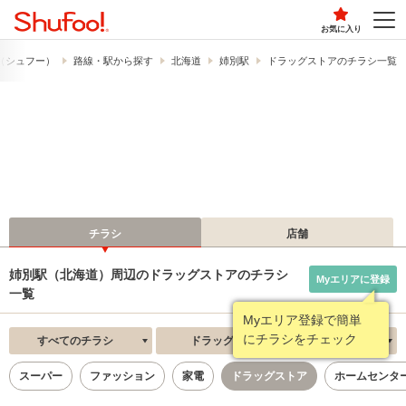
お気に入り
!​（シュフー）
路線・駅から探す
北海道
姉別駅
ドラッグストアのチラシ一覧
チラシ
店舗
姉別駅（北海道）周辺のドラッグストアのチラシ
Myエリアに登録
一覧
Myエリア登録で簡単
にチラシをチェック
すべてのチラシ
ドラッグストア
新着順
スーパー
ファッション
家電
ドラッグストア
ホームセンタ