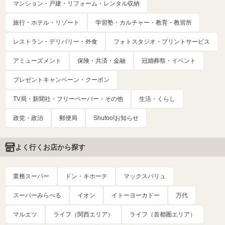
マンション・戸建・リフォーム・レンタル収納
旅行・ホテル・リゾート
学習塾・カルチャー・教育・教習所
レストラン・デリバリー・外食
フォトスタジオ・プリントサービス
アミューズメント
保険・共済・金融
冠婚葬祭・イベント
プレゼントキャンペーン・クーポン
TV局・新聞社・フリーペーパー・その他
生活・くらし
政党・政治
郵便局
Shufoo!お知らせ
よく行くお店から探す
業務スーパー
ドン・キホーテ
マックスバリュ
スーパーみらべる
イオン
イトーヨーカドー
万代
マルエツ
ライフ（関西エリア）
ライフ（首都圏エリア）