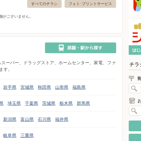
すべてのチラシ
フォト･プリントサービス
舗がございません。
県からスーパー、ドラッグストア、ホームセンター、家電、ファ
チラ
ます。
岩手県
宮城県
秋田県
山形県
福島県
県
埼玉県
千葉県
茨城県
栃木県
群馬県
新潟県
富山県
石川県
福井県
岐阜県
三重県