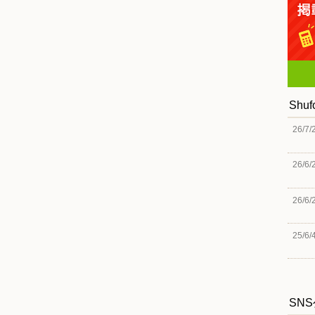
Shu
26/7/
26/6/
26/6/
25/6/
SN