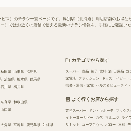
ービス）のチラシ一覧ページです。厚別駅（北海道）周辺店舗のお得な
（シュフー）ではお近くの店舗で使える最新のチラシ情報を、手軽にご確認
カテゴリから探す
スーパー
食品･菓子･飲料･酒･日用品･コ
秋田県
山形県
福島県
家電店
ファッション
キッズ・ベビー・
県
茨城県
栃木県
群馬県
携帯・通信・家電
ヘルス＆ビューティ・
石川県
福井県
よく行くお店から探す
奈良県
和歌山県
山口県
業務スーパー
ドン・キホーテ
マックス
イトーヨーカドー
万代
マルエツ
ライ
サミット
コープこうべ
バロー
三和
デ
大分県
宮崎県
鹿児島県
沖縄県