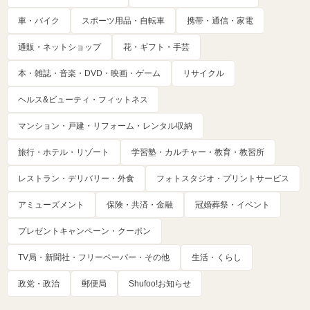
車・バイク
スポーツ用品・自転車
携帯・通信・家電
通販・ネットショップ
花・ギフト・手芸
本・雑誌・音楽・DVD・映画・ゲーム
リサイクル
ヘルス&ビューティ・フィットネス
マンション・戸建・リフォーム・レンタル収納
旅行・ホテル・リゾート
学習塾・カルチャー・教育・教習所
レストラン・デリバリー・外食
フォトスタジオ・プリントサービス
アミューズメント
保険・共済・金融
冠婚葬祭・イベント
プレゼントキャンペーン・クーポン
TV局・新聞社・フリーペーパー・その他
生活・くらし
政党・政治
郵便局
Shufoo!お知らせ