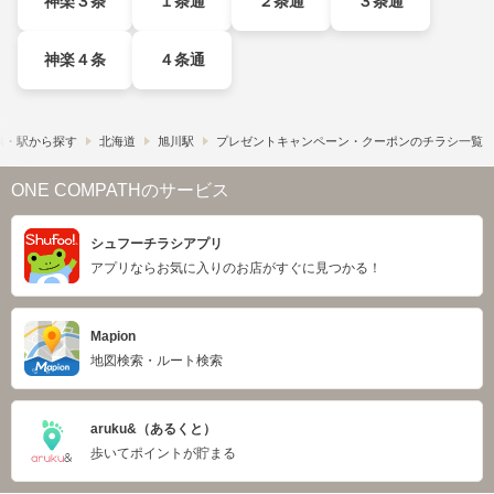
神楽３条
１条通
２条通
３条通
神楽４条
４条通
線・駅から探す
北海道
旭川駅
プレゼントキャンペーン・クーポンのチラシ一覧
ONE COMPATHのサービス
シュフーチラシアプリ
アプリならお気に入りのお店がすぐに見つかる！
Mapion
地図検索・ルート検索
aruku&（あるくと）
歩いてポイントが貯まる