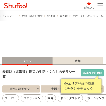
お気に入り
o!​（シュフー）
路線・駅から探す
北海道
愛別駅
生活・くらしのチラシ一覧
チラシ
店舗
愛別駅（北海道）周辺の生活・くらしのチラシ一
Myエリアに登録
覧
Myエリア登録で簡単
にチラシをチェック
すべてのチラシ
生活・くらし
新着順
スーパー
ファッション
家電
ドラッグストア
ホームセンタ