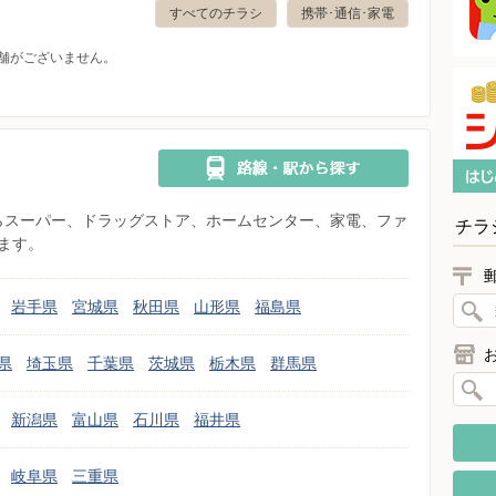
すべてのチラシ
携帯･通信･家電
舗がございません。
県からスーパー、ドラッグストア、ホームセンター、家電、ファ
チラ
ます。
岩手県
宮城県
秋田県
山形県
福島県
県
埼玉県
千葉県
茨城県
栃木県
群馬県
新潟県
富山県
石川県
福井県
岐阜県
三重県