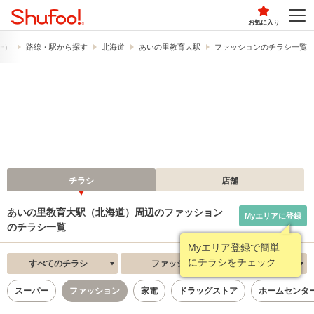
お気に入り
フー）
路線・駅から探す
北海道
あいの里教育大駅
ファッションのチラシ一覧
チラシ
店舗
あいの里教育大駅（北海道）周辺のファッション
Myエリアに登録
のチラシ一覧
Myエリア登録で簡単
にチラシをチェック
すべてのチラシ
ファッション
新着順
スーパー
ファッション
家電
ドラッグストア
ホームセンタ