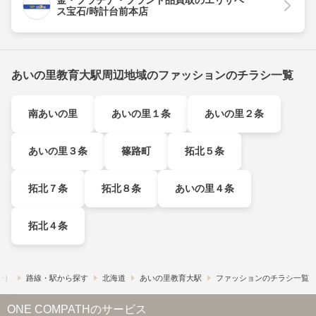
金・プラチナ・ブランド品買取のエリザベ
ス宝石/時計台前本店
あいの里教育大駅周辺地域のファッションのチラシ一覧
南あいの里
あいの里１条
あいの里２条
あいの里３条
篠路町
拓北５条
拓北７条
拓北８条
あいの里４条
拓北４条
フー）
路線・駅から探す
北海道
あいの里教育大駅
ファッションのチラシ一覧
ONE COMPATHのサービス