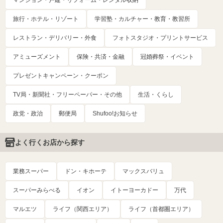
マンション・戸建・リフォーム・レンタル収納
旅行・ホテル・リゾート
学習塾・カルチャー・教育・教習所
レストラン・デリバリー・外食
フォトスタジオ・プリントサービス
アミューズメント
保険・共済・金融
冠婚葬祭・イベント
プレゼントキャンペーン・クーポン
TV局・新聞社・フリーペーパー・その他
生活・くらし
政党・政治
郵便局
Shufoo!お知らせ
よく行くお店から探す
業務スーパー
ドン・キホーテ
マックスバリュ
スーパーみらべる
イオン
イトーヨーカドー
万代
マルエツ
ライフ（関西エリア）
ライフ（首都圏エリア）