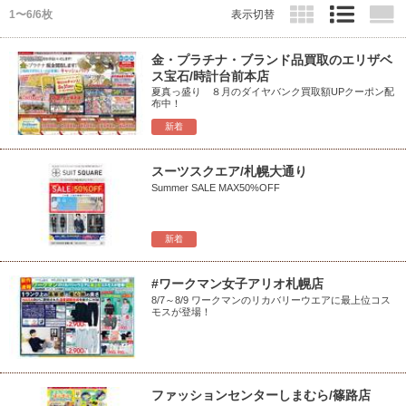
1〜6/6枚
表示切替
金・プラチナ・ブランド品買取のエリザベ
ス宝石/時計台前本店
夏真っ盛り ８月のダイヤバンク買取額UPクーポン配
布中！
新着
スーツスクエア/札幌大通り
Summer SALE MAX50%OFF
新着
#ワークマン女子アリオ札幌店
8/7～8/9 ワークマンのリカバリーウエアに最上位コス
モスが登場！
ファッションセンターしまむら/篠路店