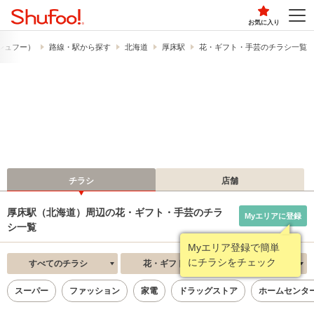
お気に入り
​（シュフー）
路線・駅から探す
北海道
厚床駅
花・ギフト・手芸のチラシ一覧
チラシ
店舗
厚床駅（北海道）周辺の花・ギフト・手芸のチラ
Myエリアに登録
シ一覧
Myエリア登録で簡単
にチラシをチェック
すべてのチラシ
花・ギフト・手芸
新着順
スーパー
ファッション
家電
ドラッグストア
ホームセンタ