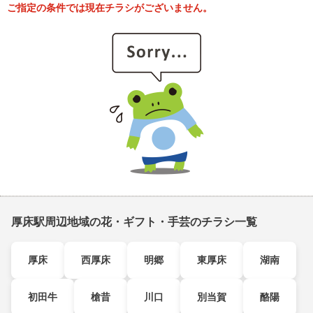
ご指定の条件では現在チラシがございません。
厚床駅周辺地域の花・ギフト・手芸のチラシ一覧
厚床
西厚床
明郷
東厚床
湖南
初田牛
槍昔
川口
別当賀
酪陽