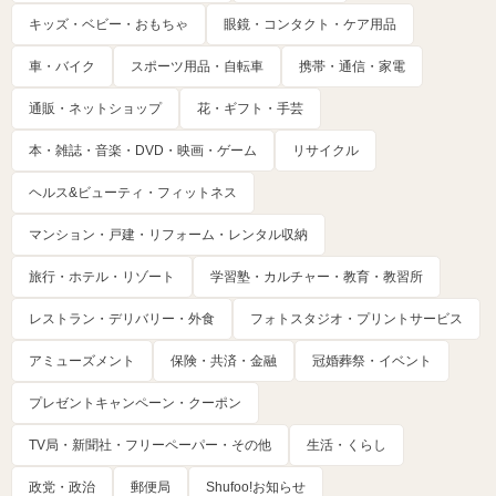
キッズ・ベビー・おもちゃ
眼鏡・コンタクト・ケア用品
車・バイク
スポーツ用品・自転車
携帯・通信・家電
通販・ネットショップ
花・ギフト・手芸
本・雑誌・音楽・DVD・映画・ゲーム
リサイクル
ヘルス&ビューティ・フィットネス
マンション・戸建・リフォーム・レンタル収納
旅行・ホテル・リゾート
学習塾・カルチャー・教育・教習所
レストラン・デリバリー・外食
フォトスタジオ・プリントサービス
アミューズメント
保険・共済・金融
冠婚葬祭・イベント
プレゼントキャンペーン・クーポン
TV局・新聞社・フリーペーパー・その他
生活・くらし
政党・政治
郵便局
Shufoo!お知らせ