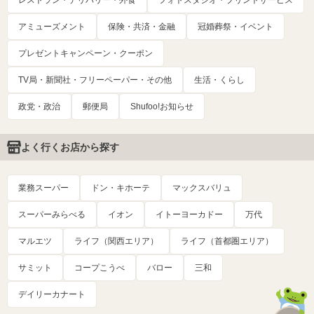
レストラン・デリバリー・外食
フォトスタジオ・プリントサービス
アミューズメント
保険・共済・金融
冠婚葬祭・イベント
プレゼントキャンペーン・クーポン
TV局・新聞社・フリーペーパー・その他
生活・くらし
政党・政治
郵便局
Shufoo!お知らせ
よく行くお店から探す
業務スーパー
ドン・キホーテ
マックスバリュ
スーパーみらべる
イオン
イトーヨーカドー
万代
マルエツ
ライフ（関西エリア）
ライフ（首都圏エリア）
サミット
コープこうべ
バロー
三和
デイリーカナート