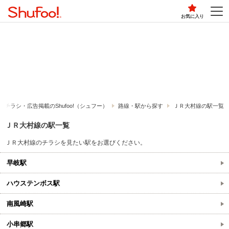
お気に入り
チラシ・​広告掲載の​Shufoo!​（シュフー）
路線・駅から探す
ＪＲ大村線の駅一覧
ＪＲ大村線の駅一覧
ＪＲ大村線のチラシを見たい駅をお選びください。
早岐駅
ハウステンボス駅
南風崎駅
小串郷駅