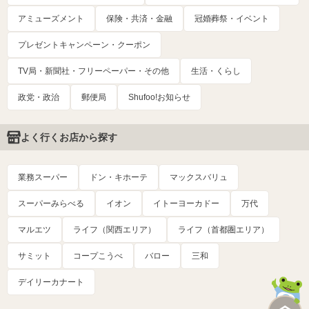
アミューズメント
保険・共済・金融
冠婚葬祭・イベント
プレゼントキャンペーン・クーポン
TV局・新聞社・フリーペーパー・その他
生活・くらし
政党・政治
郵便局
Shufoo!お知らせ
よく行くお店から探す
業務スーパー
ドン・キホーテ
マックスバリュ
スーパーみらべる
イオン
イトーヨーカドー
万代
マルエツ
ライフ（関西エリア）
ライフ（首都圏エリア）
サミット
コープこうべ
バロー
三和
デイリーカナート