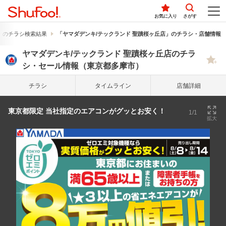
お気に入り
さがす
」のチラシ検索結果
「ヤマダデンキ/テックランド 聖蹟桜ヶ丘店」のチラシ・店舗情報
ヤマダデンキ/テックランド 聖蹟桜ヶ丘店のチラ
シ・セール情報（東京都多摩市）
チラシ
タイム
ライン
店舗詳細
東京都限定 当社指定のエアコンがグッとお安く！
1/1
拡大