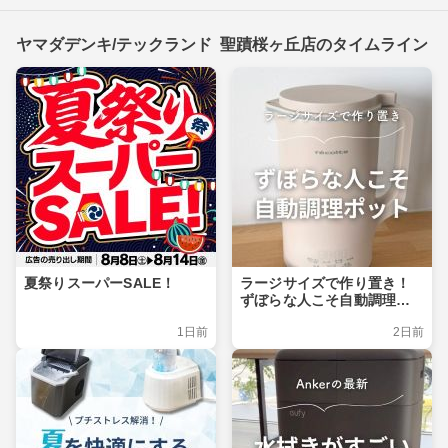
ヤマダデンキ/テックランド 聖蹟桜ヶ丘店のタイムライン
夏祭りスーパーSALE！
ラージサイズで作り置き！
ずぼらな人こそ自動調理ポ
ット
1日前
2日前