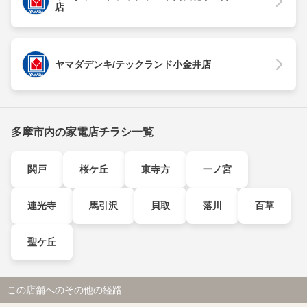
店
ヤマダデンキ/テックランド小金井店
多摩市内の家電店チラシ一覧
関戸
桜ケ丘
東寺方
一ノ宮
連光寺
馬引沢
貝取
落川
百草
聖ケ丘
この店舗へのその他の経路