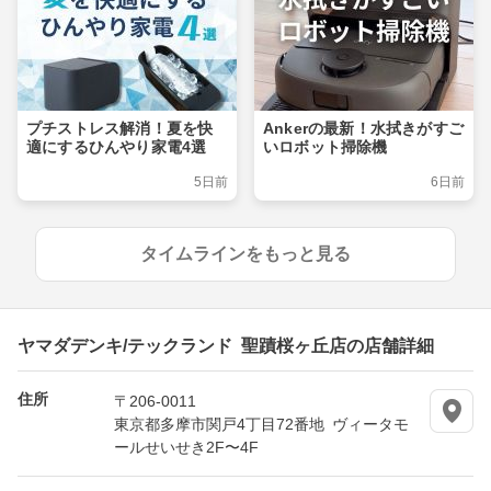
プチストレス解消！夏を快
Ankerの最新！水拭きがすご
適にするひんやり家電4選
いロボット掃除機
5日前
6日前
タイムラインをもっと見る
ヤマダデンキ/テックランド 聖蹟桜ヶ丘店の店舗詳細
住所
〒206-0011
東京都多摩市関戸4丁目72番地 ヴィータモ
ールせいせき2F〜4F