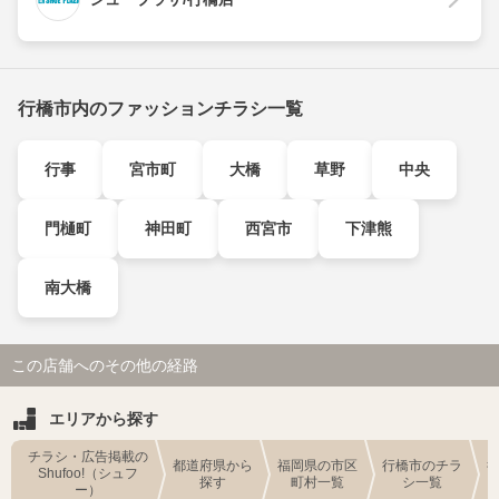
行橋市内のファッションチラシ一覧
行事
宮市町
大橋
草野
中央
門樋町
神田町
西宮市
下津熊
南大橋
この店舗へのその他の経路
エリアから探す
チラシ・広告掲載の
都道府県から
福岡県の市区
行橋市のチラ
Shufoo!（シュフ
探す
町村一覧
シ一覧
ー）