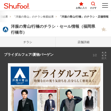
お気に入り
さがす
索結果
「洋服の青山」のチラシ検索結果
「洋服の青山/行橋」のチラシ・店舗情報
洋服の青山/行橋のチラシ・セール情報（福岡県
行橋市）
チラシ
店舗詳細
ブライダルフェア/夏物バーゲン
1/2
拡大