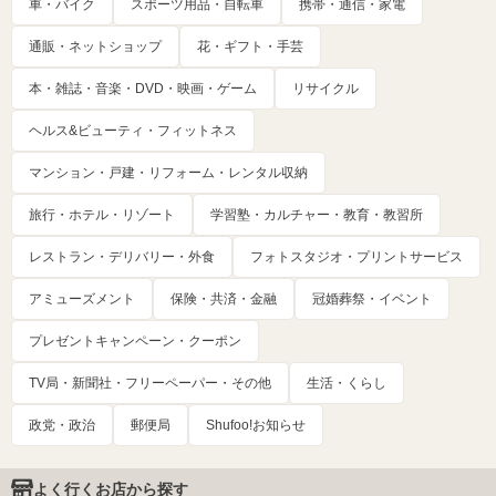
車・バイク
スポーツ用品・自転車
携帯・通信・家電
通販・ネットショップ
花・ギフト・手芸
本・雑誌・音楽・DVD・映画・ゲーム
リサイクル
ヘルス&ビューティ・フィットネス
マンション・戸建・リフォーム・レンタル収納
旅行・ホテル・リゾート
学習塾・カルチャー・教育・教習所
レストラン・デリバリー・外食
フォトスタジオ・プリントサービス
アミューズメント
保険・共済・金融
冠婚葬祭・イベント
プレゼントキャンペーン・クーポン
TV局・新聞社・フリーペーパー・その他
生活・くらし
政党・政治
郵便局
Shufoo!お知らせ
よく行くお店から探す