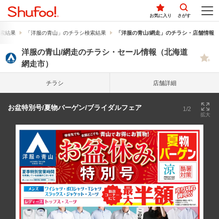
お気に入り
さがす
索結果
「洋服の青山」のチラシ検索結果
「洋服の青山/網走」のチラシ・店舗情報
洋服の青山/網走のチラシ・セール情報（北海道
網走市）
チラシ
店舗詳細
お盆特別号/夏物バーゲン/ブライダルフェア
1/2
拡大