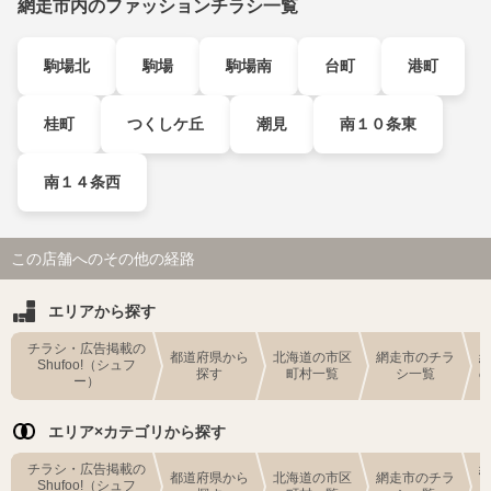
網走市内のファッションチラシ一覧
駒場北
駒場
駒場南
台町
港町
桂町
つくしケ丘
潮見
南１０条東
南１４条西
この店舗へのその他の経路
エリアから探す
チラシ・広告掲載の
都道府県から
北海道の市区
網走市のチラ
Shufoo!（シュフ
探す
町村一覧
シ一覧
ー）
エリア×カテゴリから探す
チラシ・広告掲載の
都道府県から
北海道の市区
網走市のチラ
Shufoo!（シュフ