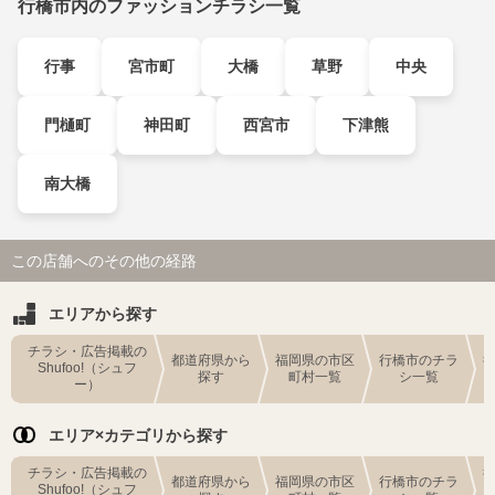
行橋市内のファッションチラシ一覧
行事
宮市町
大橋
草野
中央
門樋町
神田町
西宮市
下津熊
南大橋
この店舗へのその他の経路
エリアから探す
チラシ・広告掲載の
都道府県から
福岡県の市区
行橋市のチラ
Shufoo!（シュフ
探す
町村一覧
シ一覧
ー）
エリア×カテゴリから探す
チラシ・広告掲載の
都道府県から
福岡県の市区
行橋市のチラ
Shufoo!（シュフ