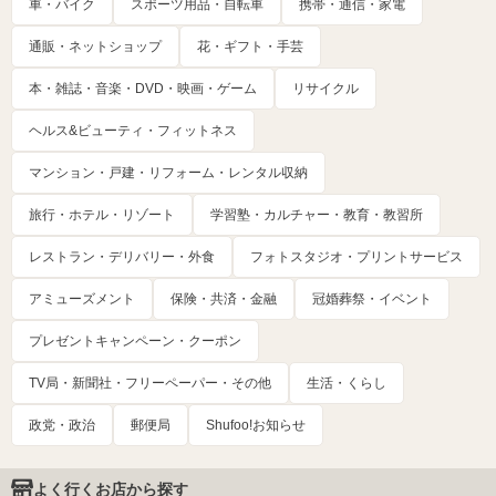
車・バイク
スポーツ用品・自転車
携帯・通信・家電
通販・ネットショップ
花・ギフト・手芸
本・雑誌・音楽・DVD・映画・ゲーム
リサイクル
ヘルス&ビューティ・フィットネス
マンション・戸建・リフォーム・レンタル収納
旅行・ホテル・リゾート
学習塾・カルチャー・教育・教習所
レストラン・デリバリー・外食
フォトスタジオ・プリントサービス
アミューズメント
保険・共済・金融
冠婚葬祭・イベント
プレゼントキャンペーン・クーポン
TV局・新聞社・フリーペーパー・その他
生活・くらし
政党・政治
郵便局
Shufoo!お知らせ
よく行くお店から探す