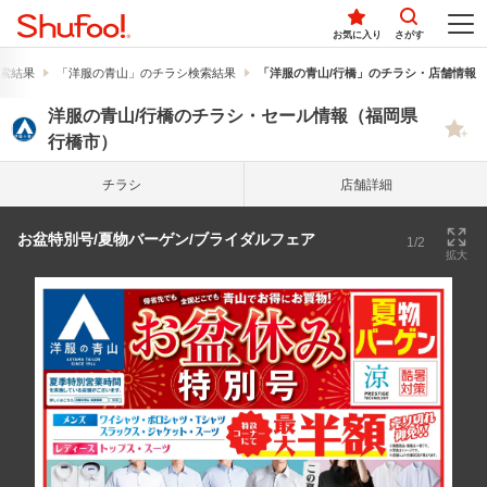
お気に入り
さがす
索結果
「洋服の青山」のチラシ検索結果
「洋服の青山/行橋」のチラシ・店舗情報
洋服の青山/行橋のチラシ・セール情報（福岡県
行橋市）
チラシ
店舗詳細
お盆特別号/夏物バーゲン/ブライダルフェア
1/2
拡大