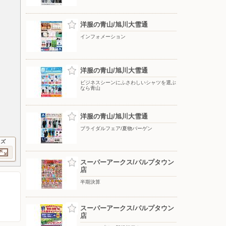
洋服の青山/旭川大雪通
インフォメーション
洋服の青山/旭川大雪通
ビジネスシーンにふさわしいシャツを選ぶ
なら青山
洋服の青山/旭川大雪通
ブライダルフェア/夏物バーゲン
イズ
スーパーアークス/パルプタウン
店
半期決算
スーパーアークス/パルプタウン
店