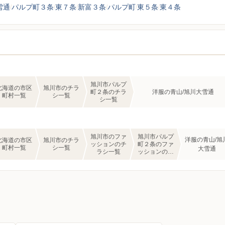
雪通
パルプ町３条
東７条
新富３条
パルプ町
東５条
東４条
旭川市パルプ
北海道の市区
旭川市のチラ
町２条のチラ
洋服の青山/旭川大雪通
町村一覧
シ一覧
シ一覧
旭川市のファ
旭川市パルプ
洋服の青山/旭
北海道の市区
旭川市のチラ
ッションのチ
町２条のファ
町村一覧
シ一覧
大雪通
ラシ一覧
ッションのチ
ラシ一覧