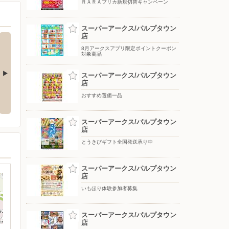
ＲＡＲＡプリカ新規切替キャンペーン
スーパーアークス/パルプタウン
店
8月アークスアプリ限定ポイントクーポン
対象商品
スーパーアークス/パルプタウン
店
Summer SALE MAX50%OFF
おすすめ選価一品
スーパーアークス/パルプタウン
店
とうきびギフト全国発送承り中
スーパーアークス/パルプタウン
店
いもほり体験参加者募集
スーパーアークス/パルプタウン
店