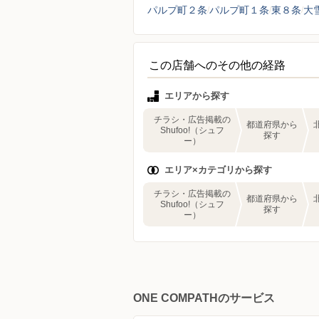
パルプ町２条
パルプ町１条
東８条
大
この店舗へのその他の経路
エリアから探す
チラシ・広告掲載の
都道府県から
Shufoo!（シュフ
探す
ー）
エリア×カテゴリから探す
チラシ・広告掲載の
都道府県から
Shufoo!（シュフ
探す
ー）
ONE COMPATHのサービス