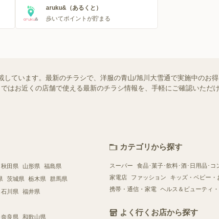
aruku&（あるくと）
歩いてポイントが貯まる
載しています。最新のチラシで、洋服の青山/旭川大雪通で実施中のお
ュフー）ではお近くの店舗で使える最新のチラシ情報を、手軽にご確認いた
カテゴリから探す
スーパー
食品･菓子･飲料･酒･日用品･コ
秋田県
山形県
福島県
家電店
ファッション
キッズ・ベビー・
県
茨城県
栃木県
群馬県
携帯・通信・家電
ヘルス＆ビューティ・
石川県
福井県
よく行くお店から探す
奈良県
和歌山県