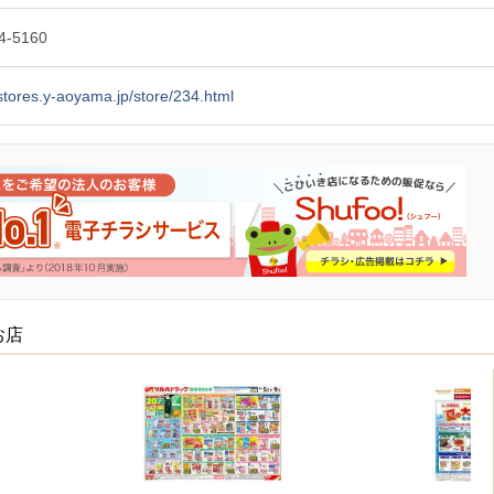
4-5160
/stores.y-aoyama.jp/store/234.html
お店