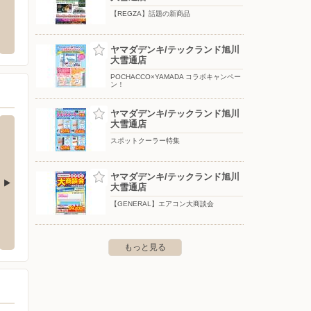
【REGZA】話題の新商品
川1条通店
セイコーマート/旭川末広4条店
セイコ
1条通8-348-2 旭川1条ビル1階
〒071-8134 北海道旭川市末広4条10-4-15
〒070-8
ヤマダデンキ/テックランド旭川
大雪通店
POCHACCO×YAMADA コラボキャンペー
ン！
ヤマダデンキ/テックランド旭川
大雪通店
スポットクーラー特集
ヤマダデンキ/テックランド旭川
大雪通店
【GENERAL】エアコン大商談会
洋服の青山/岩見沢
洋服の
条南九丁目1番62
〒068-0852 岩見沢市大和二条八丁目6番地
〒069-
もっと見る