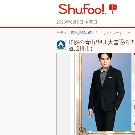
2026年8月6日 木曜日
チラシ・広告掲載のShufoo!（シュフー）
>
洋服の青山/旭川大雪通の
道旭川市）