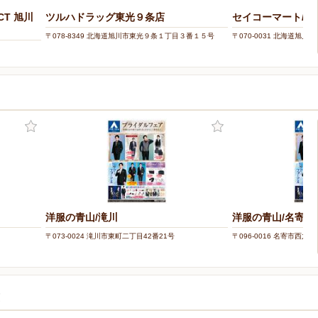
CT 旭川
ツルハドラッグ東光９条店
セイコーマート/旭
〒078-8349 北海道旭川市東光９条１丁目３番１５号
〒070-0031 北海道旭川市
洋服の青山/滝川
洋服の青山/名寄
〒073-0024 滝川市東町二丁目42番21号
〒096-0016 名寄市西六
覧