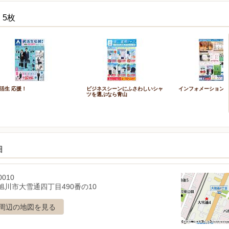
 5枚
活生 応援！
ビジネスシーンにふさわしいシャ
インフォメーション
ツを選ぶなら青山
細
0010
旭川市大雪通四丁目490番の10
周辺の地図を見る