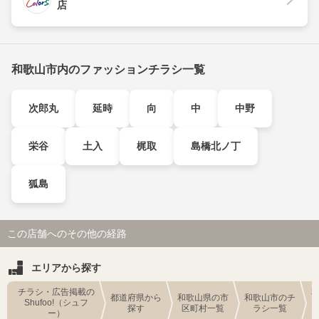
店
和歌山市内のファッションチラシ一覧
次郎丸
延時
向
中
中野
栄谷
土入
梶取
島橋北ノ丁
狐島
この店舗へのその他の経路
エリアから探す
チラシ・広告掲載の
都道府県から
和歌山県の市
和歌山市のチ
Shufoo!（シュフ
探す
区町村一覧
ラシ一覧
ー）