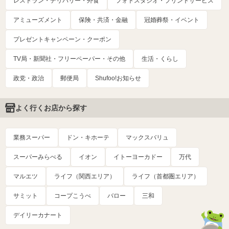
レストラン・デリバリー・外食
フォトスタジオ・プリントサービス
アミューズメント
保険・共済・金融
冠婚葬祭・イベント
プレゼントキャンペーン・クーポン
TV局・新聞社・フリーペーパー・その他
生活・くらし
政党・政治
郵便局
Shufoo!お知らせ
よく行くお店から探す
業務スーパー
ドン・キホーテ
マックスバリュ
スーパーみらべる
イオン
イトーヨーカドー
万代
マルエツ
ライフ（関西エリア）
ライフ（首都圏エリア）
サミット
コープこうべ
バロー
三和
デイリーカナート