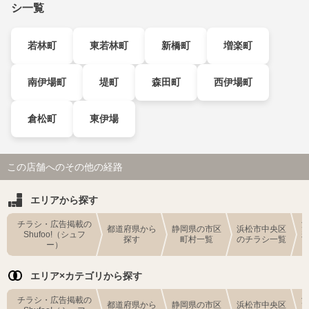
シ一覧
若林町
東若林町
新橋町
増楽町
南伊場町
堤町
森田町
西伊場町
倉松町
東伊場
この店舗へのその他の経路
エリアから探す
チラシ・広告掲載の
都道府県から
静岡県の市区
浜松市中央区
Shufoo!（シュフ
探す
町村一覧
のチラシ一覧
ー）
エリア×カテゴリから探す
チラシ・広告掲載の
都道府県から
静岡県の市区
浜松市中央区