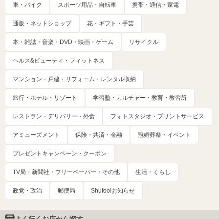
車・バイク
スポーツ用品・自転車
携帯・通信・家電
通販・ネットショップ
花・ギフト・手芸
本・雑誌・音楽・DVD・映画・ゲーム
リサイクル
ヘルス&ビューティ・フィットネス
マンション・戸建・リフォーム・レンタル収納
旅行・ホテル・リゾート
学習塾・カルチャー・教育・教習所
レストラン・デリバリー・外食
フォトスタジオ・プリントサービス
アミューズメント
保険・共済・金融
冠婚葬祭・イベント
プレゼントキャンペーン・クーポン
TV局・新聞社・フリーペーパー・その他
生活・くらし
政党・政治
郵便局
Shufoo!お知らせ