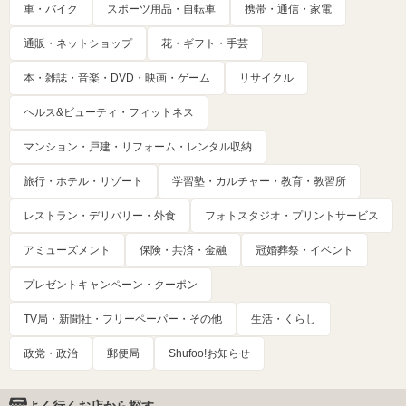
車・バイク
スポーツ用品・自転車
携帯・通信・家電
通販・ネットショップ
花・ギフト・手芸
本・雑誌・音楽・DVD・映画・ゲーム
リサイクル
ヘルス&ビューティ・フィットネス
マンション・戸建・リフォーム・レンタル収納
旅行・ホテル・リゾート
学習塾・カルチャー・教育・教習所
レストラン・デリバリー・外食
フォトスタジオ・プリントサービス
アミューズメント
保険・共済・金融
冠婚葬祭・イベント
プレゼントキャンペーン・クーポン
TV局・新聞社・フリーペーパー・その他
生活・くらし
政党・政治
郵便局
Shufoo!お知らせ