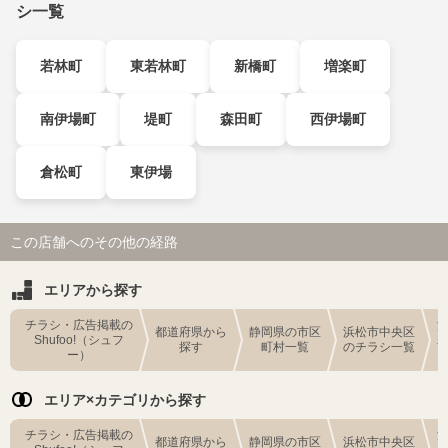
シ一覧
若林町
東若林町
新橋町
増楽町
南伊場町
堤町
森田町
西伊場町
倉松町
東伊場
この店舗へのその他の経路
エリアから探す
チラシ・広告掲載の
都道府県から
静岡県の市区
浜松市中央区
Shufoo!（シュフ
探す
町村一覧
のチラシ一覧
ー）
エリア×カテゴリから探す
チラシ・広告掲載の
都道府県から
静岡県の市区
浜松市中央区