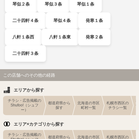
琴似２条
琴似３条
琴似１条
二十四軒４条
琴似４条
発寒１条
八軒１条西
八軒１条東
発寒２条
二十四軒３条
この店舗へのその他の経路
エリアから探す
チラシ・広告掲載の
都道府県から
北海道の市区
札幌市西区の
Shufoo!（シュフ
探す
町村一覧
チラシ一覧
ー）
エリア×カテゴリから探す
チラシ・広告掲載の
都道府県から
北海道の市区
札幌市西区の