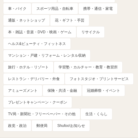
車・バイク
スポーツ用品・自転車
携帯・通信・家電
通販・ネットショップ
花・ギフト・手芸
本・雑誌・音楽・DVD・映画・ゲーム
リサイクル
ヘルス&ビューティ・フィットネス
マンション・戸建・リフォーム・レンタル収納
旅行・ホテル・リゾート
学習塾・カルチャー・教育・教習所
レストラン・デリバリー・外食
フォトスタジオ・プリントサービス
アミューズメント
保険・共済・金融
冠婚葬祭・イベント
プレゼントキャンペーン・クーポン
TV局・新聞社・フリーペーパー・その他
生活・くらし
政党・政治
郵便局
Shufoo!お知らせ