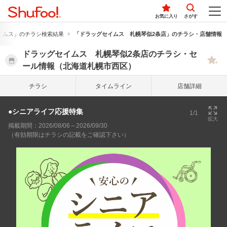
お気に入り
さがす
イムス」のチラシ検索結果
「ドラッグセイムス 札幌琴似2条店」のチラシ・店舗情報
ドラッグセイムス 札幌琴似2条店のチラシ・セ
ール情報（北海道札幌市西区）
チラシ
タイム
ライン
店舗詳細
●シニアライフ応援特集
1/1
拡大
掲載期間：2026/08/06～2026/09/30
（有効期限はチラシの記載をご確認下さい）