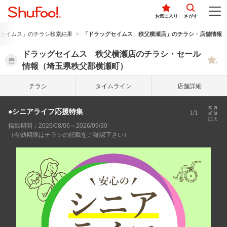
お気に入り
さがす
セイムス」のチラシ検索結果
「ドラッグセイムス 秩父横瀬店」のチラシ・店舗情報
ドラッグセイムス 秩父横瀬店のチラシ・セール
情報（埼玉県秩父郡横瀬町）
チラシ
タイム
ライン
店舗詳細
●シニアライフ応援特集
1/1
拡大
掲載期間：2026/08/06～2026/09/30
（有効期限はチラシの記載をご確認下さい）