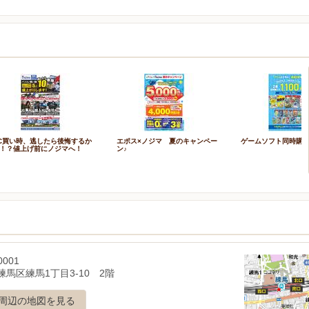
C買い時、逃したら後悔するか
エポス×ノジマ 夏のキャンペー
ゲームソフト同時購
！？値上げ前にノジマへ！
ン♪
0001
練馬区練馬1丁目3-10 2階
周辺の地図を見る