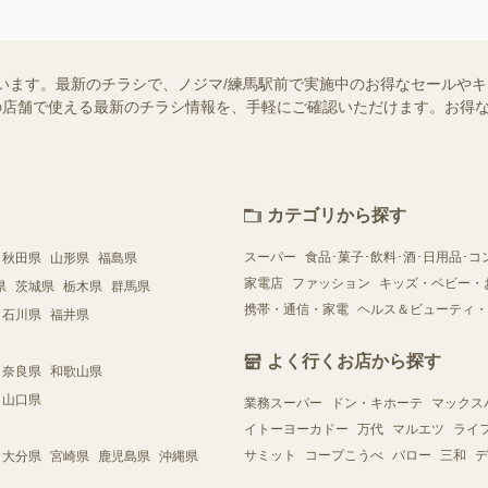
います。最新のチラシで、ノジマ/練馬駅前で実施中のお得なセールや
お近くの店舗で使える最新のチラシ情報を、手軽にご確認いただけます。お
カテゴリから探す
スーパー
食品･菓子･飲料･酒･日用品･コ
秋田県
山形県
福島県
家電店
ファッション
キッズ・ベビー・
県
茨城県
栃木県
群馬県
携帯・通信・家電
ヘルス＆ビューティ・
石川県
福井県
よく行くお店から探す
奈良県
和歌山県
山口県
業務スーパー
ドン・キホーテ
マックス
イトーヨーカドー
万代
マルエツ
ライ
サミット
コープこうべ
バロー
三和
デ
大分県
宮崎県
鹿児島県
沖縄県