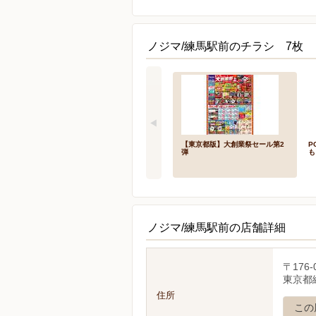
ノジマ/練馬駅前のチラシ 7枚
【東京都版】大創業祭セール第2
P
弾
も
ノジマ/練馬駅前の店舗詳細
〒176-
東京都
住所
この