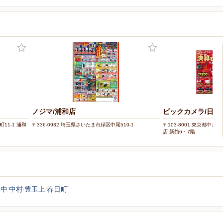
ノジマ/浦和店
ビックカメラ/日本
11-1 浦和
〒336-0932 埼玉県さいたま市緑区中尾510-1
〒103-8001 東京都中央
店 新館6・7階
玉中
中村
豊玉上
春日町