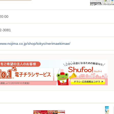
20:00
2-3081
/www.nojima.co.jp/shop/tokyo/nerimaekimae/