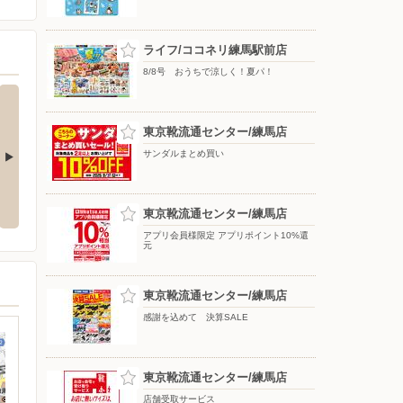
ライフ/ココネリ練馬駅前店
8/8号 おうちで涼しく！夏パ！
東京靴流通センター/練馬店
サンダルまとめ買い
入割！
ピングー×ノジマキャンペーン実
インク下取り2倍★緊急延長！
施中！
d
東京靴流通センター/練馬店
アプリ会員様限定 アプリポイント10%還
元
東京靴流通センター/練馬店
感謝を込めて 決算SALE
東京靴流通センター/練馬店
店舗受取サービス