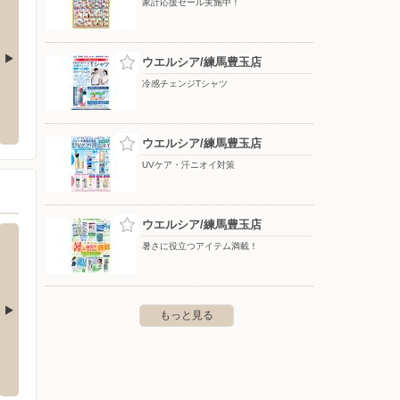
家計応援セール実施中！
ウエルシア/練馬豊玉店
冷感チェンジTシャツ
ドラッグセイムス 上板橋南口店
ヤマダ
玉北6-15-14
〒174-0076 東京都板橋区上板橋2-31-13 木下ビル
〒332-0
ウエルシア/練馬豊玉店
UVケア・汗ニオイ対策
ウエルシア/練馬豊玉店
暑さに役立つアイテム満載！
もっと見る
店
ノジマ/荻窪駅前店
ノジマ
町3-20-1ヒューリック志村坂上2
〒167-0043 杉並区上荻1丁目9番1号荻窪タウンセブンビ
〒175-
ル6階