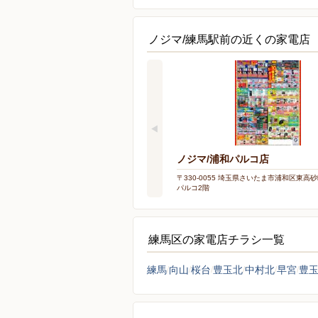
ノジマ/練馬駅前の近くの家電店
ノジマ/浦和パルコ店
〒330-0055 埼玉県さいたま市浦和区東高砂町
パルコ2階
練馬区の家電店チラシ一覧
練馬
向山
桜台
豊玉北
中村北
早宮
豊