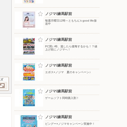
ノジマ/練馬駅前
毎週月曜日12時～ともちん's good life放
送中
ノジマ/練馬駅前
PC買い時、逃したら後悔するかも！？値
上げ前にノジマへ！
ノジマ/練馬駅前
エポス×ノジマ 夏のキャンペーン♪
イズ
ノジマ/練馬駅前
ゲームソフト同時購入割！
ノジマ/練馬駅前
ピングー×ノジマキャンペーン実施中！