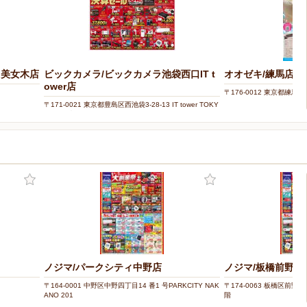
田美女木店
ビックカメラ/ビックカメラ池袋西口IT t
オオゼキ/練馬店
ower店
〒176-0012 東京都練馬区豊
〒171-0021 東京都豊島区西池袋3-28-13 IT tower TOKY
O 2〜4階
ノジマ/パークシティ中野店
ノジマ/板橋前野町
〒164-0001 中野区中野四丁目14 番1 号PARKCITY NAK
〒174-0063 板橋区前野
ANO 201
階