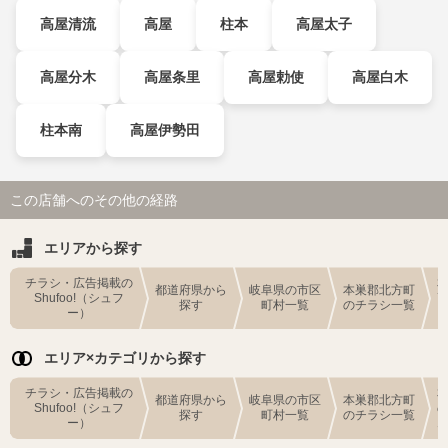
高屋清流
高屋
柱本
高屋太子
高屋分木
高屋条里
高屋勅使
高屋白木
柱本南
高屋伊勢田
この店舗へのその他の経路
エリアから探す
チラシ・広告掲載の
都道府県から
岐阜県の市区
本巣郡北方町
Shufoo!（シュフ
探す
町村一覧
のチラシ一覧
ー）
エリア×カテゴリから探す
チラシ・広告掲載の
都道府県から
岐阜県の市区
本巣郡北方町
Shufoo!（シュフ
探す
町村一覧
のチラシ一覧
ー）