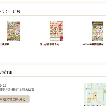
ラシ 14枚
の農業祭
玉ねぎ苗早期予約
KOSHIN農園芸機械
店舗詳細
2417
揖斐郡池田町本郷883番
周辺の地図を見る