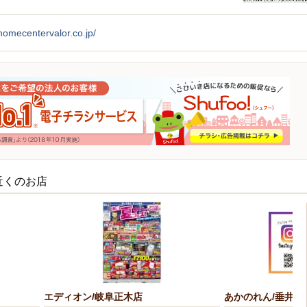
/homecentervalor.co.jp/
近くのお店
エディオン/岐阜正木店
あかのれん/垂井店