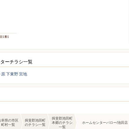
目1番1
ンターチラシ一覧
ヶ原
下東野
宮地
揖斐郡池田町
岐阜県の市区
揖斐郡池田町
本郷のチラシ
ホームセンターバロー/池田店
町村一覧
のチラシ一覧
一覧