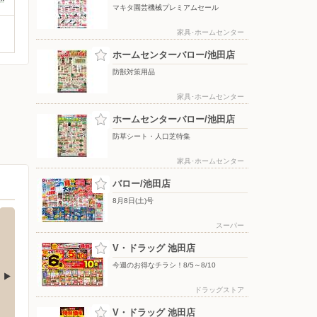
マキタ園芸機械プレミアムセール
家具･ホームセンター
ホームセンターバロー/池田店
防獣対策用品
家具･ホームセンター
ホームセンターバロー/池田店
防草シート・人口芝特集
家具･ホームセンター
バロー/池田店
8月8日(土)号
スーパー
V・ドラッグ 池田店
今週のお得なチラシ！8/5～8/10
ドラッグストア
エディオン/真正店
ヤマダ
V・ドラッグ 池田店