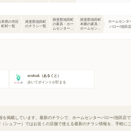
揖斐郡池田町
揖斐郡池田町
ホームセンタ
岐阜県の市区
揖斐郡池田町
の家具・ホー
本郷の家具・
町村一覧
のチラシ一覧
バロー/池田
ムセンターの
ホームセンタ
チラシ一覧
ーのチラシ一
覧
aruku&（あるくと）
歩いてポイントが貯まる
報を掲載しています。最新のチラシで、ホームセンターバロー/池田店
foo!（シュフー）ではお近くの店舗で使える最新のチラシ情報を、手軽