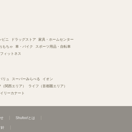
ンビニ
ドラッグストア
家具・ホームセンター
おもちゃ
車・バイク
スポーツ用品・自転車
フィットネス
バリュ
スーパーみらべる
イオン
フ（関西エリア）
ライフ（首都圏エリア）
イリーカナート
せ
Shufoo!とは
方針