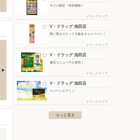
郡垂井町綾戸不破ノ初468-1
〒501-0471 岐阜県本巣市政田1607
〒501-0
今だけ限定！特別価格！
ドラッグストア
V・ドラッグ 池田店
買い置きスナック大集合キャンペーン！
ドラッグストア
V・ドラッグ 池田店
健宝リニューアル発売！
ドラッグストア
ー/大垣南店
ホームセンターバロー/養老店
V・ドラッグ 池田店
ホーム
リバーシエアミノ
字西ノ側1639-1
〒503-1314 養老郡養老町高田2149番地
〒502-0
ドラッグストア
もっと見る