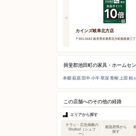
カインズ岐阜北方店
〒501-0442 岐阜県本巣郡北方町曲路東三丁
揖斐郡池田町の家具・ホームセ
本郷
萩原
田中
小牛
草深
青柳
上田
粕
この店舗へのその他の経路
エリアから探す
チラシ・広告掲載の
都道府県から
Shufoo!（シュフ
探す
ー）