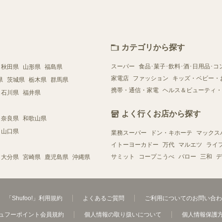
カテゴリから探す
スーパー
食品･菓子･飲料･酒･日用品･コ
秋田県
山形県
福島県
家電店
ファッション
キッズ・ベビー・
県
茨城県
栃木県
群馬県
携帯・通信・家電
ヘルス＆ビューティ・
石川県
福井県
よく行くお店から探す
奈良県
和歌山県
山口県
業務スーパー
ドン・キホーテ
マックス
イトーヨーカドー
万代
マルエツ
ライ
サミット
コープこうべ
バロー
三和
デ
大分県
宮崎県
鹿児島県
沖縄県
「Shufoo!」利用規約
よくあるご質問
ご利用についてのお問い合わ
ュフーポイント会員規約
個人情報の取り扱いについて
個人情報保護