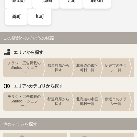
館山町
竹原町
元町
網代町
錦町
旭町
この店舗へのその他の経路
エリアから探す
チラシ・広告掲載の
都道府県から
北海道の市区
伊達市のチラ
Shufoo!（シュフ
探す
町村一覧
シ一覧
ー）
エリア×カテゴリから探す
チラシ・広告掲載の
都道府県から
北海道の市区
伊達市のチラ
Shufoo!（シュフ
探す
町村一覧
シ一覧
ー）
他のチラシを探す