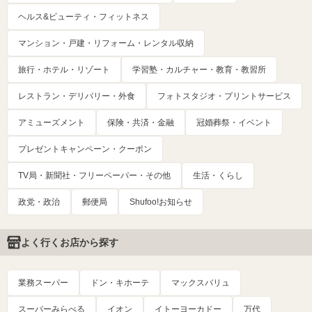
ヘルス&ビューティ・フィットネス
マンション・戸建・リフォーム・レンタル収納
旅行・ホテル・リゾート
学習塾・カルチャー・教育・教習所
レストラン・デリバリー・外食
フォトスタジオ・プリントサービス
アミューズメント
保険・共済・金融
冠婚葬祭・イベント
プレゼントキャンペーン・クーポン
TV局・新聞社・フリーペーパー・その他
生活・くらし
政党・政治
郵便局
Shufoo!お知らせ
よく行くお店から探す
業務スーパー
ドン・キホーテ
マックスバリュ
スーパーみらべる
イオン
イトーヨーカドー
万代