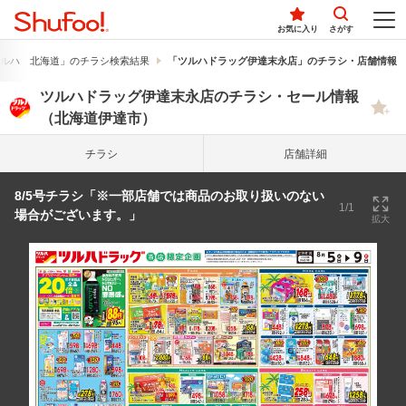
お気に入り
さがす
ルハ 北海道」のチラシ検索結果
「ツルハドラッグ伊達末永店」のチラシ・店舗情報
ツルハドラッグ伊達末永店のチラシ・セール情報
（北海道伊達市）
チラシ
店舗詳細
8/5号チラシ「※一部店舗では商品のお取り扱いのない
1/1
場合がございます。」
拡大