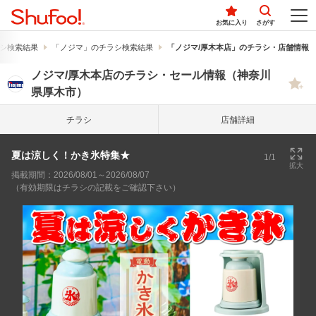
お気に入り
さがす
シ検索結果
「ノジマ」のチラシ検索結果
「ノジマ/厚木本店」のチラシ・店舗情報
ノジマ/厚木本店のチラシ・セール情報（神奈川
県厚木市）
チラシ
店舗詳細
夏は涼しく！かき氷特集★
1/1
拡大
掲載期間：2026/08/01～2026/08/07
（有効期限はチラシの記載をご確認下さい）