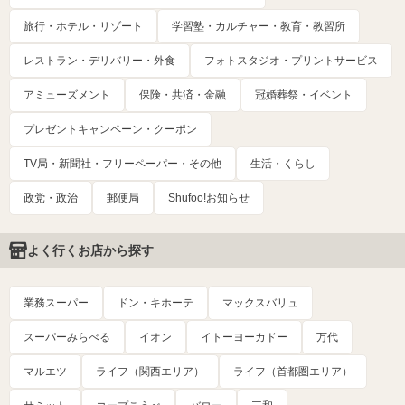
旅行・ホテル・リゾート
学習塾・カルチャー・教育・教習所
レストラン・デリバリー・外食
フォトスタジオ・プリントサービス
アミューズメント
保険・共済・金融
冠婚葬祭・イベント
プレゼントキャンペーン・クーポン
TV局・新聞社・フリーペーパー・その他
生活・くらし
政党・政治
郵便局
Shufoo!お知らせ
よく行くお店から探す
業務スーパー
ドン・キホーテ
マックスバリュ
スーパーみらべる
イオン
イトーヨーカドー
万代
マルエツ
ライフ（関西エリア）
ライフ（首都圏エリア）