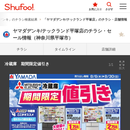
お気に入り
さがす
デンキ」のチラシ検索結果
「ヤマダデンキ/テックランド平塚店」のチラシ・店舗情報
ヤマダデンキ/テックランド平塚店のチラシ・セ
ール情報（神奈川県平塚市）
チラシ
タイム
ライン
店舗詳細
冷蔵庫 期間限定値引き
1/1
拡大