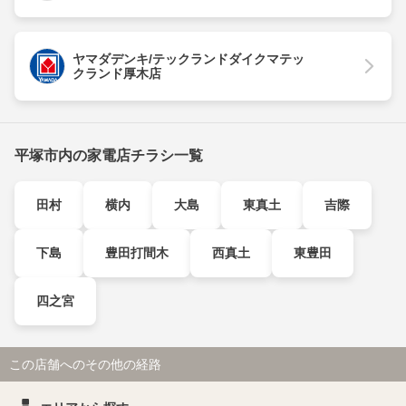
ヤマダデンキ/テックランドダイクマテッ
クランド厚木店
平塚市内の家電店チラシ一覧
田村
横内
大島
東真土
吉際
下島
豊田打間木
西真土
東豊田
四之宮
この店舗へのその他の経路