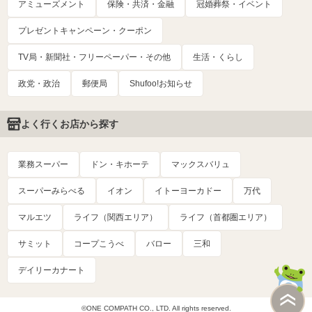
アミューズメント
保険・共済・金融
冠婚葬祭・イベント
プレゼントキャンペーン・クーポン
TV局・新聞社・フリーペーパー・その他
生活・くらし
政党・政治
郵便局
Shufoo!お知らせ
よく行くお店から探す
業務スーパー
ドン・キホーテ
マックスバリュ
スーパーみらべる
イオン
イトーヨーカドー
万代
マルエツ
ライフ（関西エリア）
ライフ（首都圏エリア）
サミット
コープこうべ
バロー
三和
デイリーカナート
©ONE COMPATH CO., LTD. All rights reserved.