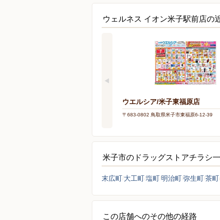
ウェルネス イオン米子駅前店の
ウエルシア/米子東福原店
〒683-0802 鳥取県米子市東福原6-12-39
米子市のドラッグストアチラシ
末広町
大工町
塩町
明治町
弥生町
茶町
この店舗へのその他の経路