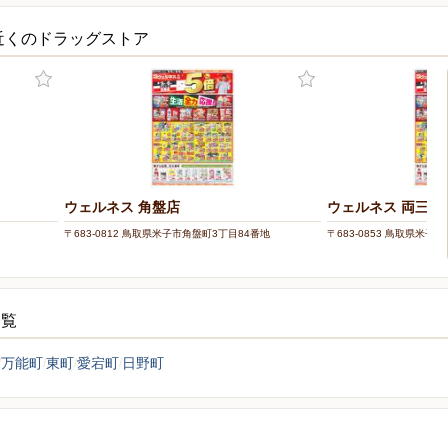
近くのドラッグストア
ウェルネス 角盤店
ウェルネス 両三柳
〒683-0812 鳥取県米子市角盤町3丁目84番地
〒683-0853 鳥取県米子市
一覧
万能町
東町
愛宕町
日野町