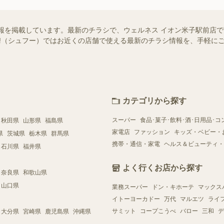
報を掲載しています。最新のチラシで、ウェルネス イオン米子駅前店
foo!（シュフー）ではお近くの店舗で使える最新のチラシ情報を、手軽
カテゴリから探す
スーパー
食品･菓子･飲料･酒･日用品･コ
秋田県
山形県
福島県
家電店
ファッション
キッズ・ベビー・
県
茨城県
栃木県
群馬県
携帯・通信・家電
ヘルス＆ビューティ・
石川県
福井県
よく行くお店から探す
奈良県
和歌山県
山口県
業務スーパー
ドン・キホーテ
マックス
イトーヨーカドー
万代
マルエツ
ライ
サミット
コープこうべ
バロー
三和
デ
大分県
宮崎県
鹿児島県
沖縄県