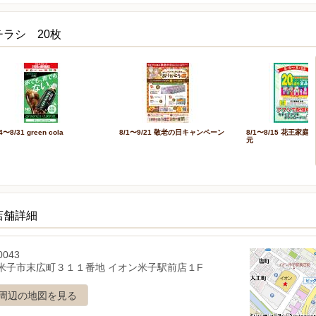
ラシ 20枚
4〜8/31 green cola
8/1〜9/21 敬老の日キャンペーン
8/1〜8/15 花王家庭
元
店舗詳細
0043
米子市末広町３１１番地 イオン米子駅前店１F
周辺の地図を見る