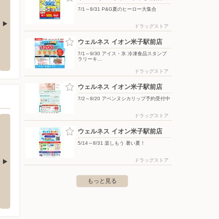
7/1～8/31 P&G夏のヒーロー大集合
ドラッグストア
ウェルネス イオン米子駅前店
米子高島屋店
バースデイ/大庭店
エディ
7/1～9/30 アイス・氷 冷凍食品スタンプ
角盤町1-30
〒690-0033 島根県松江市大庭町1803-6
〒683-0
ラリーキ…
ドラッグストア
ウェルネス イオン米子駅前店
7/2～8/20 アベンヌシカリップ予約受付中
ドラッグストア
ウェルネス イオン米子駅前店
5/14～8/31 楽しもう 暑い夏！
ドラッグストア
もっと見る
店
ウェルネス 米原6丁目店
ウェル
原1丁目6番16号
〒683-0804 米子市米原六丁目6番6号
〒683-