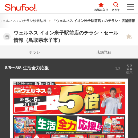
お気に入り
さがす
ウェルネス」のチラシ検索結果
「ウェルネス イオン米子駅前店」のチラシ・店舗情報
ウェルネス イオン米子駅前店のチラシ・セール
情報（鳥取県米子市）
チラシ
店舗詳細
8/5〜8/8 生活全力応援
1/2
拡大