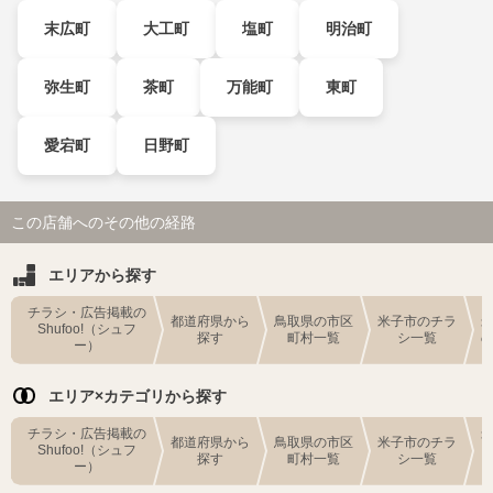
末広町
大工町
塩町
明治町
弥生町
茶町
万能町
東町
愛宕町
日野町
この店舗へのその他の経路
エリアから探す
チラシ・広告掲載の
都道府県から
鳥取県の市区
米子市のチラ
Shufoo!（シュフ
探す
町村一覧
シ一覧
ー）
エリア×カテゴリから探す
チラシ・広告掲載の
都道府県から
鳥取県の市区
米子市のチラ
Shufoo!（シュフ
探す
町村一覧
シ一覧
ー）