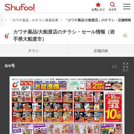
お気に入り
さがす
果
「カワチ薬品」のチラシ検索結果
「カワチ薬品/大船渡店」のチラシ・店舗情報
カワチ薬品/大船渡店のチラシ・セール情報（岩
手県大船渡市）
チラシ
店舗詳細
8/4号
1/2
拡大