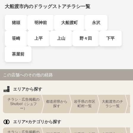
大船渡市内のドラッグストアチラシ一覧
猪頭
明神前
大船渡町
永沢
笹崎
上平
上山
野々田
下平
茶屋前
この店舗へのその他の経路
エリアから探す
チラシ・広告掲載の
都道府県から
岩手県の市区
大船渡市のチ
Shufoo!（シュフ
探す
町村一覧
ラシ一覧
ー）
エリア×カテゴリから探す
チラシ・広告掲載の