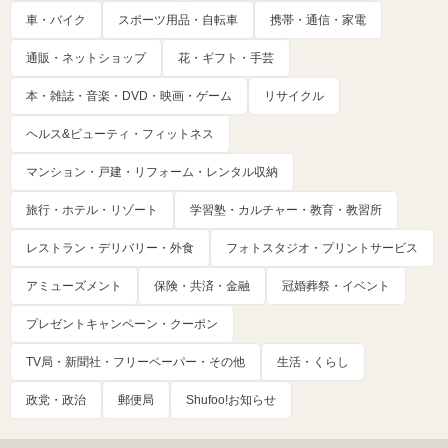
車・バイク
スポーツ用品・自転車
携帯・通信・家電
通販・ネットショップ
花・ギフト・手芸
本・雑誌・音楽・DVD・映画・ゲーム
リサイクル
ヘルス&ビューティ・フィットネス
マンション・戸建・リフォーム・レンタル収納
旅行・ホテル・リゾート
学習塾・カルチャー・教育・教習所
レストラン・デリバリー・外食
フォトスタジオ・プリントサービス
アミューズメント
保険・共済・金融
冠婚葬祭・イベント
プレゼントキャンペーン・クーポン
TV局・新聞社・フリーペーパー・その他
生活・くらし
政党・政治
郵便局
Shufoo!お知らせ