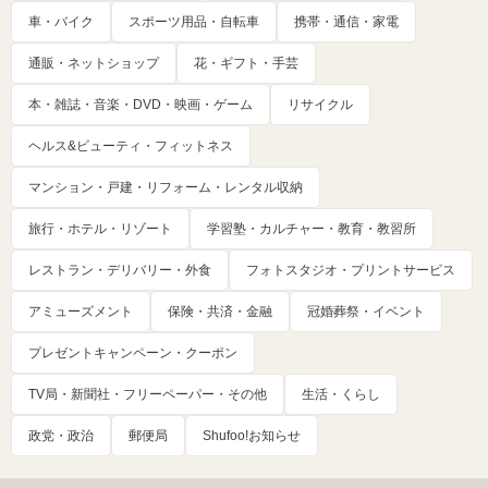
車・バイク
スポーツ用品・自転車
携帯・通信・家電
通販・ネットショップ
花・ギフト・手芸
本・雑誌・音楽・DVD・映画・ゲーム
リサイクル
ヘルス&ビューティ・フィットネス
マンション・戸建・リフォーム・レンタル収納
旅行・ホテル・リゾート
学習塾・カルチャー・教育・教習所
レストラン・デリバリー・外食
フォトスタジオ・プリントサービス
アミューズメント
保険・共済・金融
冠婚葬祭・イベント
プレゼントキャンペーン・クーポン
TV局・新聞社・フリーペーパー・その他
生活・くらし
政党・政治
郵便局
Shufoo!お知らせ