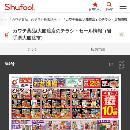
お気に入り
さがす
果
「カワチ薬品」のチラシ検索結果
「カワチ薬品/大船渡店」のチラシ・店舗情報
カワチ薬品/大船渡店のチラシ・セール情報（岩
手県大船渡市）
チラシ
店舗詳細
8/4号
1/2
拡大