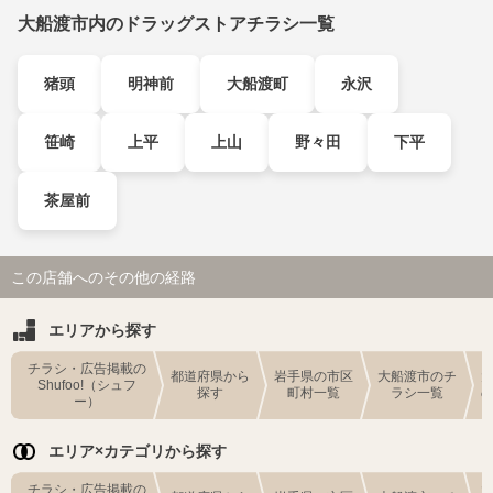
大船渡市内のドラッグストアチラシ一覧
猪頭
明神前
大船渡町
永沢
笹崎
上平
上山
野々田
下平
茶屋前
この店舗へのその他の経路
エリアから探す
チラシ・広告掲載の
都道府県から
岩手県の市区
大船渡市のチ
Shufoo!（シュフ
探す
町村一覧
ラシ一覧
ー）
エリア×カテゴリから探す
チラシ・広告掲載の