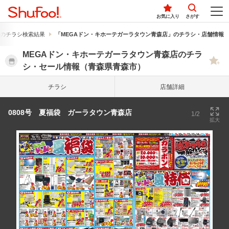
お気に入り
さがす
のチラシ検索結果
「MEGAドン・キホーテガーラタウン青森店」のチラシ・店舗情報
MEGAドン・キホーテガーラタウン青森店のチラ
シ・セール情報（青森県青森市）
チラシ
店舗詳細
0808号 夏福袋 ガーラタウン青森店
1/2
拡大