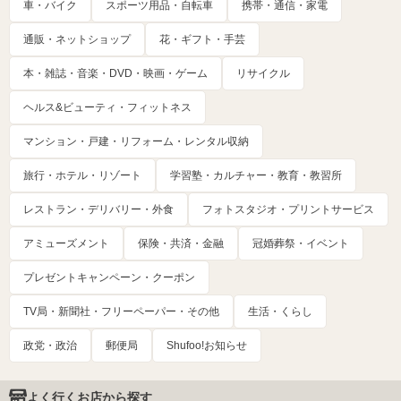
車・バイク
スポーツ用品・自転車
携帯・通信・家電
通販・ネットショップ
花・ギフト・手芸
本・雑誌・音楽・DVD・映画・ゲーム
リサイクル
ヘルス&ビューティ・フィットネス
マンション・戸建・リフォーム・レンタル収納
旅行・ホテル・リゾート
学習塾・カルチャー・教育・教習所
レストラン・デリバリー・外食
フォトスタジオ・プリントサービス
アミューズメント
保険・共済・金融
冠婚葬祭・イベント
プレゼントキャンペーン・クーポン
TV局・新聞社・フリーペーパー・その他
生活・くらし
政党・政治
郵便局
Shufoo!お知らせ
よく行くお店から探す