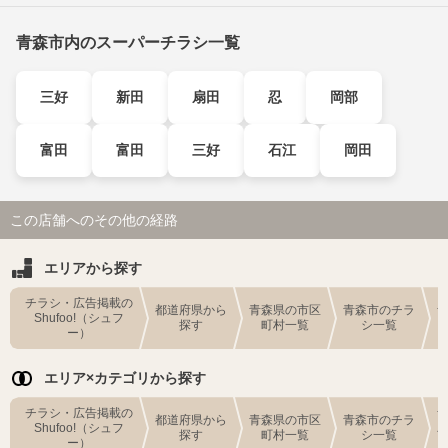
青森市内のスーパーチラシ一覧
三好
新田
扇田
忍
岡部
富田
富田
三好
石江
岡田
この店舗へのその他の経路
エリアから探す
チラシ・広告掲載の
都道府県から
青森県の市区
青森市のチラ
Shufoo!（シュフ
探す
町村一覧
シ一覧
ー）
エリア×カテゴリから探す
チラシ・広告掲載の
都道府県から
青森県の市区
青森市のチラ
Shufoo!（シュフ
探す
町村一覧
シ一覧
ー）