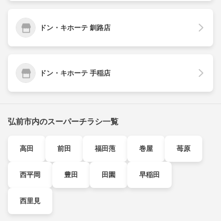
ドン・キホーテ 釧路店
ドン・キホーテ 手稲店
弘前市内のスーパーチラシ一覧
高田
前田
福田萢
巻屋
苺原
西平岡
豊田
田園
早稲田
西里見