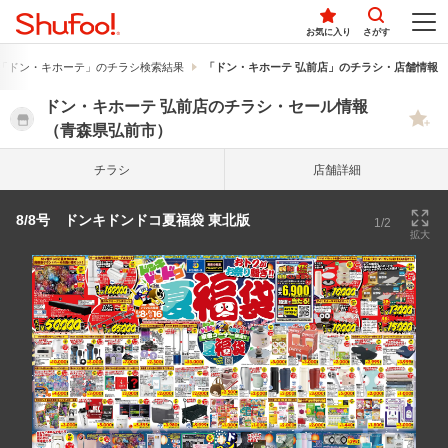
お気に入り
さがす
「ドン・キホーテ」のチラシ検索結果
「ドン・キホーテ 弘前店」のチラシ・店舗情報
ドン・キホーテ 弘前店のチラシ・セール情報
（青森県弘前市）
チラシ
店舗詳細
8/8号 ドンキドンドコ夏福袋 東北版
1/2
拡大