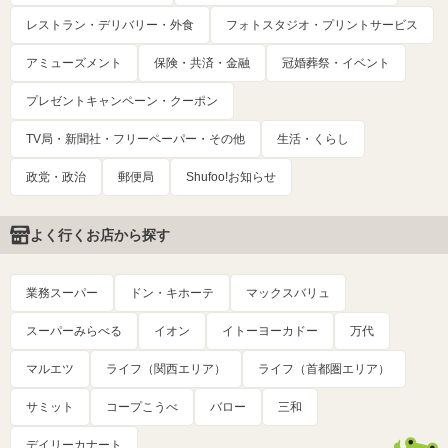
レストラン・デリバリー・外食
フォトスタジオ・プリントサービス
アミューズメント
保険・共済・金融
冠婚葬祭・イベント
プレゼントキャンペーン・クーポン
TV局・新聞社・フリーペーパー・その他
生活・くらし
政党・政治
郵便局
Shufoo!お知らせ
よく行くお店から探す
業務スーパー
ドン・キホーテ
マックスバリュ
スーパーみらべる
イオン
イトーヨーカドー
万代
マルエツ
ライフ（関西エリア）
ライフ（首都圏エリア）
サミット
コープこうべ
バロー
三和
デイリーカナート