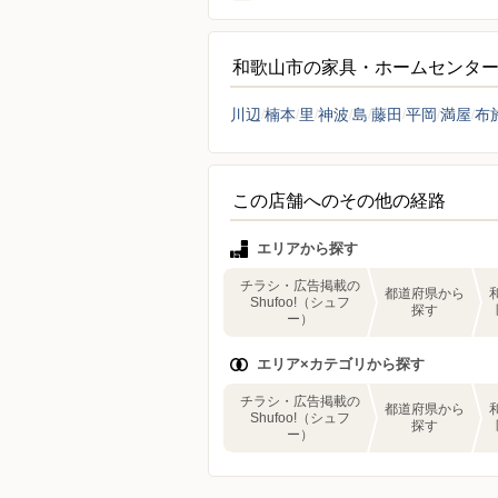
和歌山市の家具・ホームセンタ
川辺
楠本
里
神波
島
藤田
平岡
満屋
布
この店舗へのその他の経路
エリアから探す
チラシ・広告掲載の
都道府県から
Shufoo!（シュフ
探す
ー）
エリア×カテゴリから探す
チラシ・広告掲載の
都道府県から
Shufoo!（シュフ
探す
ー）