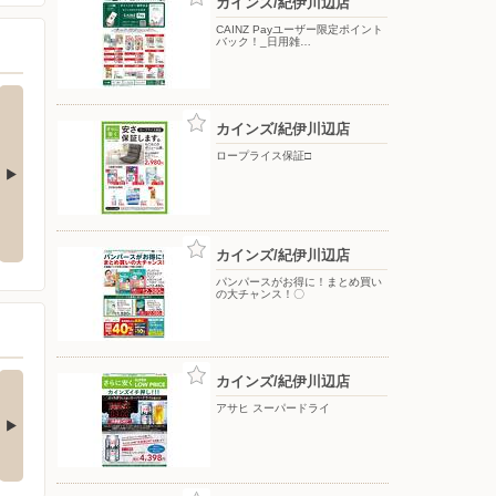
カインズ/紀伊川辺店
CAINZ Payユーザー限定ポイント
バック！_日用雑…
カインズ/紀伊川辺店
ロープライス保証□
レンジで作れる！ホットサンド＆
黄金ラガー
散
肉じゃが
カインズ/紀伊川辺店
パンパースがお得に！まとめ買い
の大チャンス！〇
の酒類合同キャンペ
カインズ/紀伊川辺店
ン
アサヒ スーパードライ
の酒類合同キャンペーン
催中！ 抽選で最大…