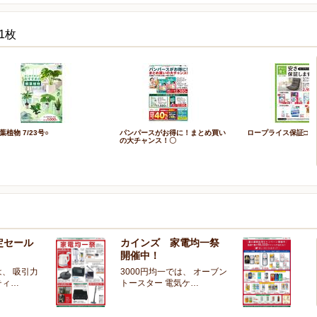
1枚
葉植物 7/23号○
パンパースがお得に！まとめ買い
ロープライス保証□
の大チャンス！〇
定セール
カインズ 家電均一祭
夏
開催中！
ー
、 吸引力
3000円均一では、 オーブン
夏
ティ…
トースター 電気ケ…
開