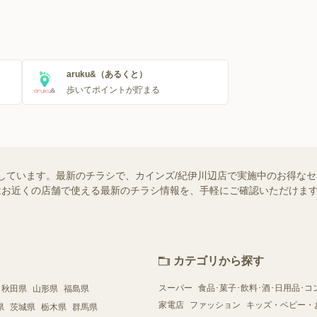
aruku&（あるくと）
歩いてポイントが貯まる
しています。最新のチラシで、カインズ/紀伊川辺店で実施中のお得な
ー）ではお近くの店舗で使える最新のチラシ情報を、手軽にご確認いただけ
カテゴリから探す
スーパー
食品･菓子･飲料･酒･日用品･コ
秋田県
山形県
福島県
家電店
ファッション
キッズ・ベビー・
県
茨城県
栃木県
群馬県