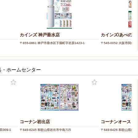
カインズ 神戸垂水店
カインズ/あべのan
〒655-0861 神戸市垂水区下畑町字岩原1423-1
〒545-0052 大阪市阿倍
具・ホームセンター
コーナン岩出店
コーナンオースト
309-1
〒649-6245 和歌山県岩出市中島715
〒649-6426 和歌山県紀の