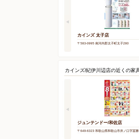
カインズ 太子店
〒583-0995 南河内郡太子町太子280
カインズ/紀伊川辺店の近くの家
ジュンテンドー/和佐店
〒649-6323 和歌山県和歌山市井ノ口字冨勝田