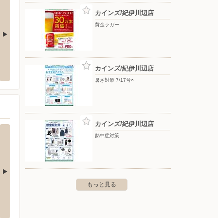
カインズ/紀伊川辺店
黄金ラガー
d店
カインズ 神戸ひよどり台店
カイン
デン館
カインズ/紀伊川辺店
野区阿倍野筋2丁目1-40
〒651-1125 神戸市北区ひよどり台南町1-15-145
〒651-
暑さ対策 7/17号○
カインズ/紀伊川辺店
熱中症対策
もっと見る
リート紀の川店
川市下井阪602-1