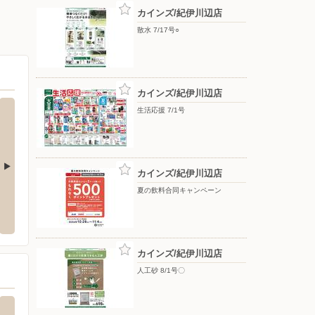
カインズ/紀伊川辺店
散水 7/17号○
カインズ/紀伊川辺店
生活応援 7/1号
カインズ/紀伊川辺店
夏の飲料合同キャンペーン
岩出店
オークワ オーストリート和歌山北バイパ
ヤマダデ
ス店
山店
出市高瀬61番地2
〒640-8442 和歌山県和歌山市平井154
〒641-
カインズ/紀伊川辺店
人工砂 8/1号〇