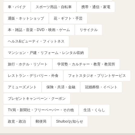
車・バイク
スポーツ用品・自転車
携帯・通信・家電
通販・ネットショップ
花・ギフト・手芸
本・雑誌・音楽・DVD・映画・ゲーム
リサイクル
ヘルス&ビューティ・フィットネス
マンション・戸建・リフォーム・レンタル収納
旅行・ホテル・リゾート
学習塾・カルチャー・教育・教習所
レストラン・デリバリー・外食
フォトスタジオ・プリントサービス
アミューズメント
保険・共済・金融
冠婚葬祭・イベント
プレゼントキャンペーン・クーポン
TV局・新聞社・フリーペーパー・その他
生活・くらし
政党・政治
郵便局
Shufoo!お知らせ