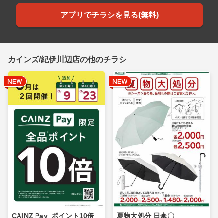
アプリでチラシを見る(無料)
カインズ/紀伊川辺店の他のチラシ
CAINZ Pay_ポイント10倍_
夏物大処分 日傘〇