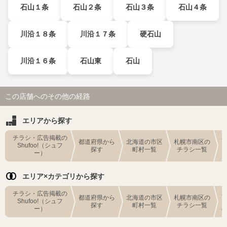
石山１条
石山２条
石山３条
石山４条
川沿１８条
川沿１７条
硬石山
川沿１６条
石山東
石山
この店舗へのその他の経路
エリアから探す
チラシ・広告掲載の
都道府県から
北海道の市区
札幌市南区の
Shufoo!（シュフ
探す
町村一覧
チラシ一覧
ー）
エリア×カテゴリから探す
チラシ・広告掲載の
都道府県から
北海道の市区
札幌市南区の
Shufoo!（シュフ
探す
町村一覧
チラシ一覧
ー）