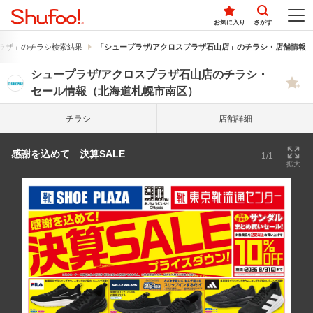
お気に入り
さがす
ラザ」のチラシ検索結果
「シュープラザ/アクロスプラザ石山店」のチラシ・店舗情報
シュープラザ/アクロスプラザ石山店のチラシ・
セール情報（北海道札幌市南区）
チラシ
店舗詳細
感謝を込めて 決算SALE
1/1
拡大