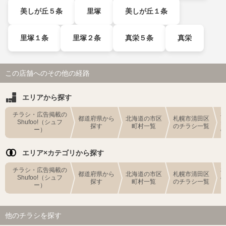
美しが丘５条
里塚
美しが丘１条
里塚１条
里塚２条
真栄５条
真栄
この店舗へのその他の経路
エリアから探す
チラシ・広告掲載の
都道府県から
北海道の市区
札幌市清田区
Shufoo!（シュフ
探す
町村一覧
のチラシ一覧
ー）
エリア×カテゴリから探す
チラシ・広告掲載の
都道府県から
北海道の市区
札幌市清田区
Shufoo!（シュフ
探す
町村一覧
のチラシ一覧
ー）
他のチラシを探す