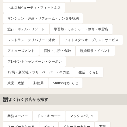
ヘルス&ビューティ・フィットネス
マンション・戸建・リフォーム・レンタル収納
旅行・ホテル・リゾート
学習塾・カルチャー・教育・教習所
レストラン・デリバリー・外食
フォトスタジオ・プリントサービス
アミューズメント
保険・共済・金融
冠婚葬祭・イベント
プレゼントキャンペーン・クーポン
TV局・新聞社・フリーペーパー・その他
生活・くらし
政党・政治
郵便局
Shufoo!お知らせ
よく行くお店から探す
業務スーパー
ドン・キホーテ
マックスバリュ
スーパーみらべる
イオン
イトーヨーカドー
万代