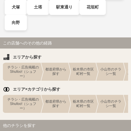
犬塚
土塔
駅東通り
花垣町
向野
この店舗へのその他の経路
エリアから探す
チラシ・広告掲載の
都道府県から
栃木県の市区
小山市のチラ
Shufoo!（シュフ
探す
町村一覧
シ一覧
ー）
エリア×カテゴリから探す
チラシ・広告掲載の
都道府県から
栃木県の市区
小山市のチラ
Shufoo!（シュフ
探す
町村一覧
シ一覧
ー）
他のチラシを探す