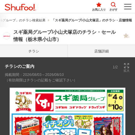
お気に入り
さがす
局グループ」のチラシ検索結果
「スギ薬局グループ/小山犬塚店」のチラシ・店舗情報
スギ薬局グループ/小山犬塚店のチラシ・セール
情報（栃木県小山市）
チラシ
店舗詳細
チラシのご案内
1/2
拡大
掲載期間：2026/08/03～2026/08/10
（有効期限はチラシの記載をご確認下さい）