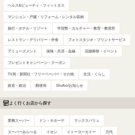
ヘルス&ビューティ・フィットネス
マンション・戸建・リフォーム・レンタル収納
旅行・ホテル・リゾート
学習塾・カルチャー・教育・教習所
レストラン・デリバリー・外食
フォトスタジオ・プリントサービス
アミューズメント
保険・共済・金融
冠婚葬祭・イベント
プレゼントキャンペーン・クーポン
TV局・新聞社・フリーペーパー・その他
生活・くらし
政党・政治
郵便局
Shufoo!お知らせ
よく行くお店から探す
業務スーパー
ドン・キホーテ
マックスバリュ
スーパーみらべる
イオン
イトーヨーカドー
万代