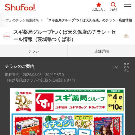
お気に入り
さがす
ループ」のチラシ検索結果
「スギ薬局グループ/つくば天久保店」のチラシ・店舗情報
スギ薬局グループ/つくば天久保店のチラシ・セ
ール情報（茨城県つくば市）
チラシ
店舗詳細
チラシのご案内
1/2
拡大
掲載期間：2026/08/03～2026/08/10
（有効期限はチラシの記載をご確認下さい）