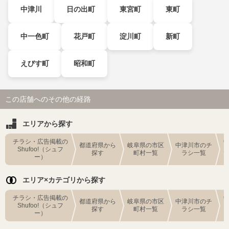
中津川
日の出町
東宮町
東町
中一色町
花戸町
淀川町
新町
えびす町
昭和町
この店舗へのその他の経路
エリアから探す
チラシ・広告掲載の
都道府県から
岐阜県の市区
中津川市のチ
Shufoo!（シュフ
探す
町村一覧
ラシ一覧
ー）
エリア×カテゴリから探す
チラシ・広告掲載の
都道府県から
岐阜県の市区
中津川市のチ
Shufoo!（シュフ
探す
町村一覧
ラシ一覧
ー）