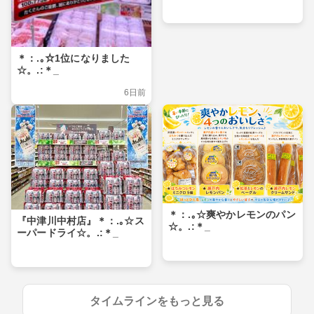
＊：.｡☆1位になりました
☆。.:＊_
6日前
＊：.｡☆爽やかレモンのパン
『中津川中村店』＊：.｡☆ス
☆。.:＊_
ーパードライ☆。.:＊_
タイムラインをもっと見る