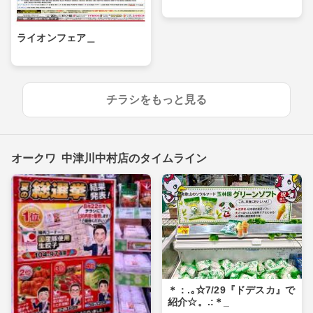
ライオンフェア＿
チラシをもっと見る
オークワ 中津川中村店のタイムライン
＊：.｡☆7/29『ドデスカ』で
紹介☆。.:＊_