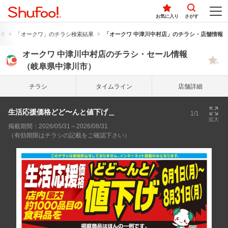
お気に入り
さがす
果
「オークワ」のチラシ検索結果
「オークワ 中津川中村店」のチラシ・店舗情報
オークワ 中津川中村店のチラシ・セール情報
（岐阜県中津川市）
チラシ
タイム
ライン
店舗詳細
生活応援価格どど〜んと値下げ＿
1/1
拡大
掲載期間：2026/05/31～2026/08/31
（有効期限はチラシの記載をご確認下さい）