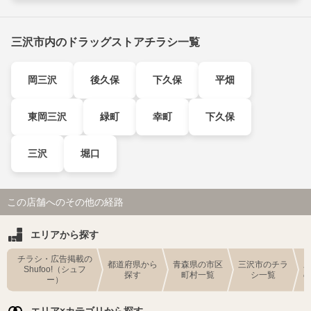
三沢市内のドラッグストアチラシ一覧
岡三沢
後久保
下久保
平畑
東岡三沢
緑町
幸町
下久保
三沢
堀口
この店舗へのその他の経路
エリアから探す
チラシ・広告掲載の
都道府県から
青森県の市区
三沢市のチラ
Shufoo!（シュフ
探す
町村一覧
シ一覧
ー）