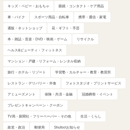
キッズ・ベビー・おもちゃ
眼鏡・コンタクト・ケア用品
車・バイク
スポーツ用品・自転車
携帯・通信・家電
通販・ネットショップ
花・ギフト・手芸
本・雑誌・音楽・DVD・映画・ゲーム
リサイクル
ヘルス&ビューティ・フィットネス
マンション・戸建・リフォーム・レンタル収納
旅行・ホテル・リゾート
学習塾・カルチャー・教育・教習所
レストラン・デリバリー・外食
フォトスタジオ・プリントサービス
アミューズメント
保険・共済・金融
冠婚葬祭・イベント
プレゼントキャンペーン・クーポン
TV局・新聞社・フリーペーパー・その他
生活・くらし
政党・政治
郵便局
Shufoo!お知らせ