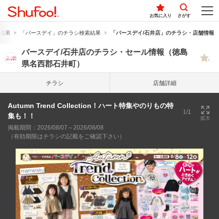
お気に入り
さがす
結果
「バースデイ」のチラシ検索結果
「バースデイ/石井店」のチラシ・店舗情報
バースデイ/石井店のチラシ・セール情報（徳島
県名西郡石井町）
チラシ
店舗詳細
Autumn Trend Collection！ハート特集やのりもの特
1/1
集も！！
拡大
掲載期間：2026/08/07～2026/08/08
（有効期限はチラシの記載をご確認下さい）