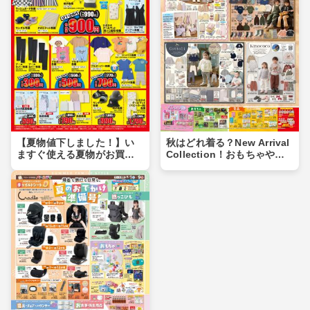
【夏物値下しました！】い
秋はどれ着る？New Arrival
ますぐ使える夏物がお買い
Collection！おもちゃや食
得価格に♪夏物まとめ買いの
品もあるよ！！
チャンス！