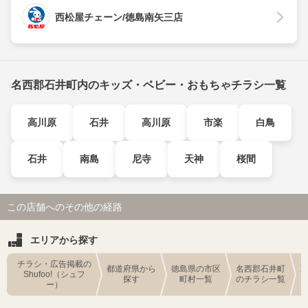
西松屋チェーン/徳島南矢三店
名西郡石井町内のキッズ・ベビー・おもちゃチラシ一覧
高川原
石井
高川原
市楽
白鳥
石井
南島
尼寺
天神
桜間
この店舗へのその他の経路
エリアから探す
チラシ・広告掲載の
都道府県から
徳島県の市区
名西郡石井町
Shufoo!（シュフ
探す
町村一覧
のチラシ一覧
ー）