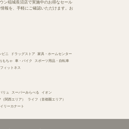
タウン稲城長沼店で実施中のお得なセール
ラシ情報を、手軽にご確認いただけます。お
ンビニ
ドラッグストア
家具・ホームセンター
おもちゃ
車・バイク
スポーツ用品・自転車
フィットネス
バリュ
スーパーみらべる
イオン
フ（関西エリア）
ライフ（首都圏エリア）
イリーカナート