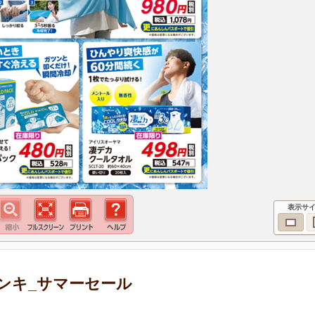
表示サ
ンキ_サマーセール