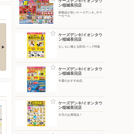
ケーズデンキ/イオンタウ
ン稲城長沼店
新製品が安いケーズデンキ_サマ
ーセール
ケーズデンキ/イオンタウ
ン稲城長沼店
もしもに備える防災バッグ特集
氷のう ア
ReFaで毎日のケアをもっと上質
アーティストの想いに満ちる音。
に！
WF-1000X M6
ケーズデンキ/イオンタウ
ン稲城長沼店
今週のおすすめ品
ケーズデンキ/イオンタウ
ン稲城長沼店
今月のお買得品！