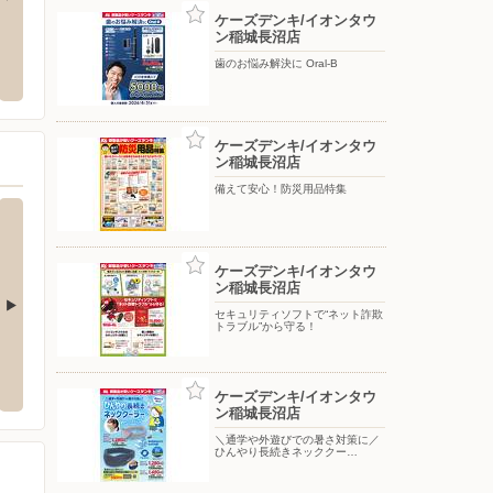
ケーズデンキ/イオンタウ
ン稲城長沼店
ニュータウン店
コープみらい/コープ府中車返店
ヤマダ
歯のお悩み解決に Oral-B
市別所2-39-5
〒183-0011 東京都府中市白糸台5-29-16
〒190-0
ケーズデンキ/イオンタウ
ン稲城長沼店
備えて安心！防災用品特集
ケーズデンキ/イオンタウ
ン稲城長沼店
セキュリティソフトで“ネット詐欺
トラブル”から守る！
プラーザ店
ケーズデンキ/多摩ニュータウン店
ケーズ
新石川2-5-1
〒192-0363 八王子市別所2-39-5
〒190-0
ケーズデンキ/イオンタウ
ン稲城長沼店
＼通学や外遊びでの暑さ対策に／
ひんやり長続きネッククー…