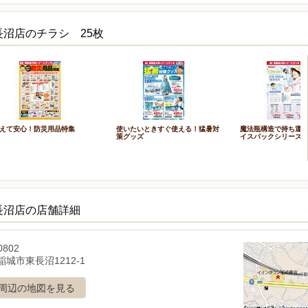
長沼店のチラシ 25枚
えて安心！防災用品特集
使いたいときすぐ使える！猛暑対
魔法瓶構造で持ち運ぶ
策グッズ
イスパックシリーズ
長沼店の店舗詳細
0802
城市東長沼1212-1
周辺の地図を見る