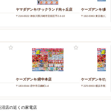
ヤマダデンキ/テックランド向ヶ丘店
ケーズデンキ/多摩
〒216-0022 神奈川県川崎市宮前区平2-3-10
〒192-0363 東京都八王子
ケーズデンキ/府中本店
ケーズデンキ/たま
〒183-0044 府中市日鋼町1-4
〒225-0003 横浜市青葉区
長沼店の近くの家電店