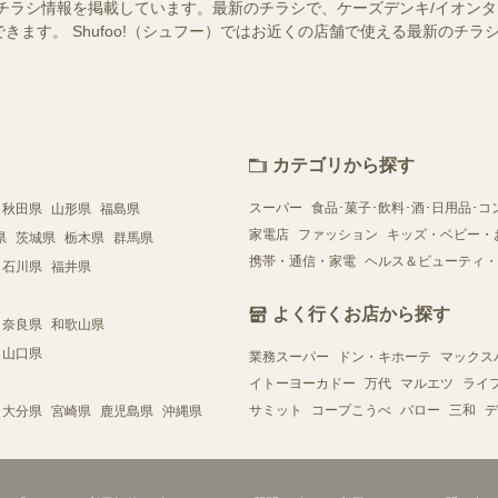
チラシ情報を掲載しています。最新のチラシで、ケーズデンキ/イオン
きます。 Shufoo!（シュフー）ではお近くの店舗で使える最新のチ
カテゴリから探す
スーパー
食品･菓子･飲料･酒･日用品･コ
秋田県
山形県
福島県
家電店
ファッション
キッズ・ベビー・
県
茨城県
栃木県
群馬県
携帯・通信・家電
ヘルス＆ビューティ・
石川県
福井県
よく行くお店から探す
奈良県
和歌山県
山口県
業務スーパー
ドン・キホーテ
マックス
イトーヨーカドー
万代
マルエツ
ライ
サミット
コープこうべ
バロー
三和
デ
大分県
宮崎県
鹿児島県
沖縄県