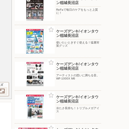
ン稲城長沼店
ReFaで毎日のケアをもっと上質
に！
ケーズデンキ/イオンタウ
ン稲城長沼店
使いたいときすぐ使える！猛暑対
策グッズ
ケーズデンキ/イオンタウ
ン稲城長沼店
アーティストの想いに満ちる音。
WF-1000X M6
イズ
ケーズデンキ/イオンタウ
ン稲城長沼店
冷たさ長持ち！トリプルメガアイ
ス