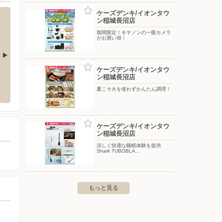
ケーズデンキ/イオンタウ
ン稲城長沼店
期間限定！キヤノンの一眼カメラ
がお買い得！
ケーズデンキ/イオンタウ
ニュータウン店
ケーズデンキ/八王子店
ケーズ
ン稲城長沼店
夏こそ火を使わずかんたん調理！
市別所2-39-5
〒192-0906 東京都八王子市北野町592-1 ルームズ大正
〒183-
堂1階
ケーズデンキ/イオンタウ
ン稲城長沼店
涼しく快適な睡眠体験を提供
Shark TUBOBLA…
もっと見る