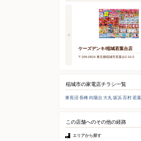
ケーズデンキ/稲城若葉台店
〒206-0824 東京都稲城市若葉台2-10-2
稲城市の家電店チラシ一覧
東長沼
長峰
向陽台
大丸
坂浜
百村
若
この店舗へのその他の経路
エリアから探す