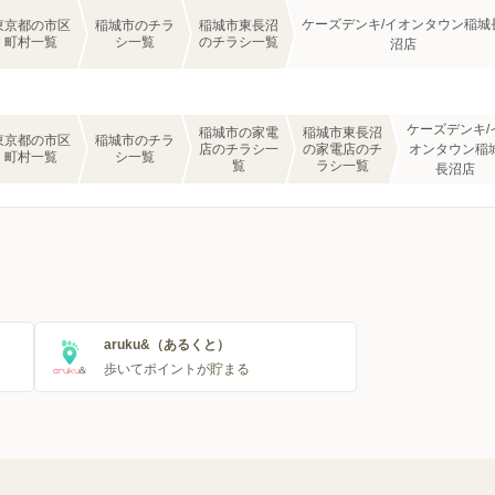
ケーズデンキ/イオンタウン稲城
東京都の市区
稲城市のチラ
稲城市東長沼
町村一覧
シ一覧
のチラシ一覧
沼店
ケーズデンキ/
稲城市の家電
稲城市東長沼
東京都の市区
稲城市のチラ
店のチラシ一
の家電店のチ
オンタウン稲
町村一覧
シ一覧
覧
ラシ一覧
長沼店
aruku&（あるくと）
歩いてポイントが貯まる