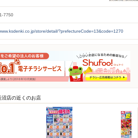
1-7750
/www.ksdenki.co.jp/store/detail/?prefectureCode=13&code=1270
長沼店の近くのお店