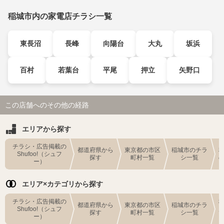
稲城市内の家電店チラシ一覧
東長沼
長峰
向陽台
大丸
坂浜
百村
若葉台
平尾
押立
矢野口
この店舗へのその他の経路
エリアから探す
チラシ・広告掲載の
都道府県から
東京都の市区
稲城市のチラ
Shufoo!（シュフ
探す
町村一覧
シ一覧
ー）
エリア×カテゴリから探す
チラシ・広告掲載の
都道府県から
東京都の市区
稲城市のチラ
Shufoo!（シュフ
探す
町村一覧
シ一覧
ー）