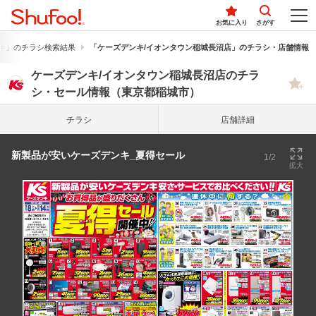
お気に入り
さがす
キ」のチラシ検索結果
「ケーズデンキ/イオンタウン稲城長沼店」のチラシ・店舗情報
ケーズデンキ/イオンタウン稲城長沼店のチラ
シ・セール情報（東京都稲城市）
チラシ
店舗詳細
新製品が安いケーズデンキ_夏得セール
1/2
拡大