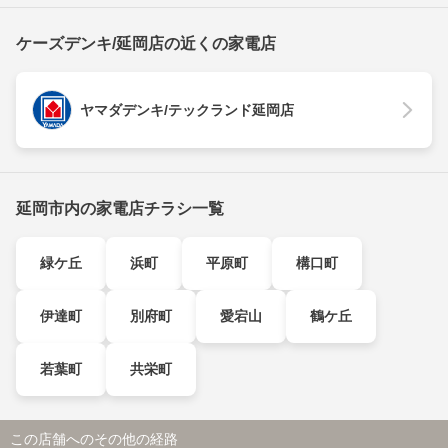
ケーズデンキ/延岡店の近くの家電店
ヤマダデンキ/テックランド延岡店
延岡市内の家電店チラシ一覧
緑ケ丘
浜町
平原町
構口町
伊達町
別府町
愛宕山
鶴ケ丘
若葉町
共栄町
この店舗へのその他の経路