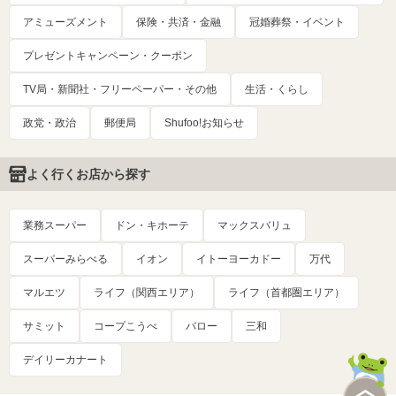
アミューズメント
保険・共済・金融
冠婚葬祭・イベント
プレゼントキャンペーン・クーポン
TV局・新聞社・フリーペーパー・その他
生活・くらし
政党・政治
郵便局
Shufoo!お知らせ
よく行くお店から探す
業務スーパー
ドン・キホーテ
マックスバリュ
スーパーみらべる
イオン
イトーヨーカドー
万代
マルエツ
ライフ（関西エリア）
ライフ（首都圏エリア）
サミット
コープこうべ
バロー
三和
デイリーカナート