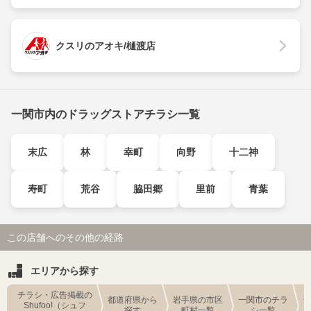
クスリのアオキ/樋渡店
一関市内のドラッグストアチラシ一覧
末広
林
幸町
向野
十二神
寿町
荒谷
脇田郷
里前
青葉
この店舗へのその他の経路
エリアから探す
チラシ・広告掲載の
都道府県から
岩手県の市区
一関市のチラ
Shufoo!（シュフ
探す
町村一覧
シ一覧