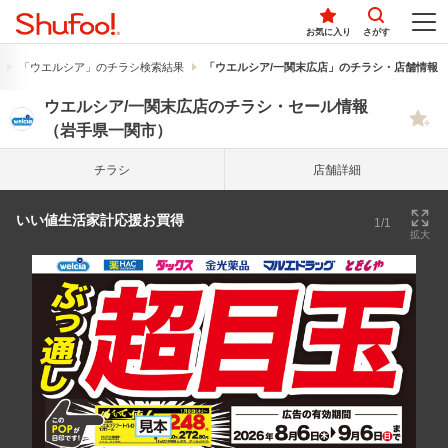
お気に入り
さがす
「ウエルシア」のチラシ検索結果
「ウエルシア/一関末広店」のチラシ・店舗情報
ウエルシア/一関末広店のチラシ・セール情報
（岩手県一関市）
チラシ
店舗詳細
いい値生活家計応援お買得
1/1
拡大