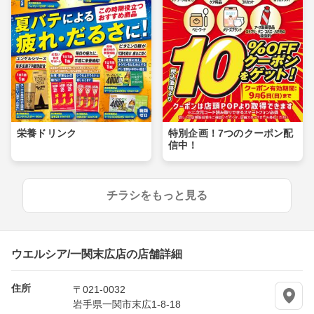
栄養ドリンク
特別企画！7つのクーポン配
信中！
チラシをもっと見る
ウエルシア/一関末広店の店舗詳細
住所
〒021-0032
岩手県一関市末広1-8-18