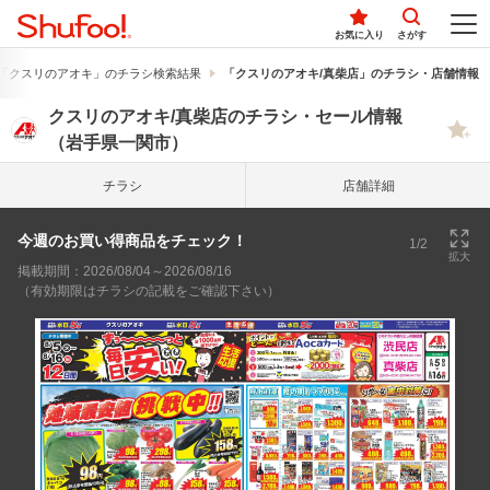
お気に入り
さがす
「クスリのアオキ」のチラシ検索結果
「クスリのアオキ/真柴店」のチラシ・店舗情報
クスリのアオキ/真柴店のチラシ・セール情報
（岩手県一関市）
チラシ
店舗詳細
今週のお買い得商品をチェック！
1/2
拡大
掲載期間：2026/08/04～2026/08/16
（有効期限はチラシの記載をご確認下さい）