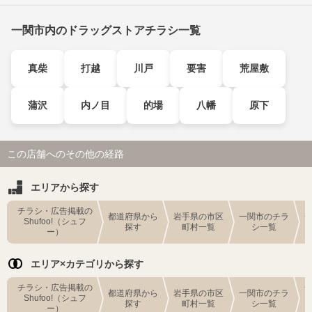
一関市内のドラッグストアチラシ一覧
真柴
打越
川戸
要害
荒屋敷
蒲沢
内ノ目
的場
八幡
原下
この店舗へのその他の経路
エリアから探す
チラシ・広告掲載の
都道府県から
岩手県の市区
一関市のチラ
Shufoo!（シュフ
探す
町村一覧
シ一覧
ー）
エリア×カテゴリから探す
チラシ・広告掲載の
都道府県から
岩手県の市区
一関市のチラ
Shufoo!（シュフ
探す
町村一覧
シ一覧
ー）