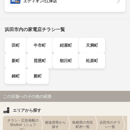
エディオン/江津店
浜田市内の家電店チラシ一覧
田町
牛市町
紺屋町
天満町
新町
琵琶町
朝日町
松原町
錦町
殿町
この店舗へのその他の経路
エリアから探す
チラシ・広告掲載の
都道府県から
島根県の市区
浜田市のチラ
Shufoo!（シュフ
探す
町村一覧
シ一覧
ー）