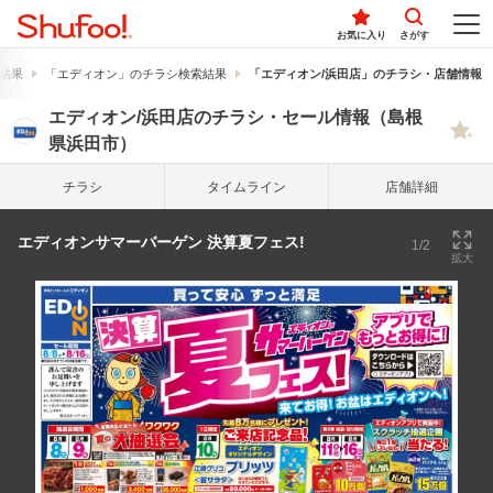
お気に入り
さがす
結果
「エディオン」のチラシ検索結果
「エディオン/浜田店」のチラシ・店舗情報
エディオン/浜田店のチラシ・セール情報（島根
県浜田市）
チラシ
タイム
ライン
店舗詳細
エディオンサマーバーゲン 決算夏フェス!
1/2
拡大