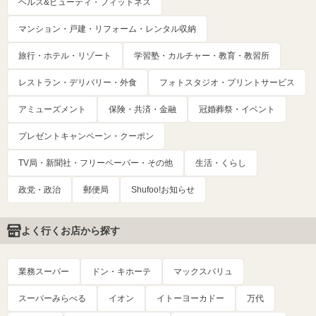
ヘルス&ビューティ・フィットネス
マンション・戸建・リフォーム・レンタル収納
旅行・ホテル・リゾート
学習塾・カルチャー・教育・教習所
レストラン・デリバリー・外食
フォトスタジオ・プリントサービス
アミューズメント
保険・共済・金融
冠婚葬祭・イベント
プレゼントキャンペーン・クーポン
TV局・新聞社・フリーペーパー・その他
生活・くらし
政党・政治
郵便局
Shufoo!お知らせ
よく行くお店から探す
業務スーパー
ドン・キホーテ
マックスバリュ
スーパーみらべる
イオン
イトーヨーカドー
万代